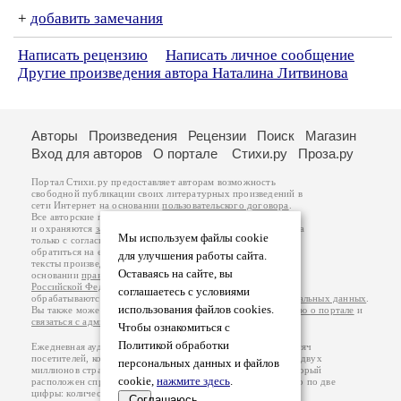
+
добавить замечания
Написать рецензию
Написать личное сообщение
Другие произведения автора Наталина Литвинова
Авторы
Произведения
Рецензии
Поиск
Магазин
Вход для авторов
О портале
Стихи.ру
Проза.ру
Портал Стихи.ру предоставляет авторам возможность
свободной публикации своих литературных произведений в
сети Интернет на основании
пользовательского договора
.
Все авторские права на произведения принадлежат авторам
и охраняются
законом
. Перепечатка произведений возможна
Мы используем файлы cookie
только с согласия его автора, к которому вы можете
обратиться на его авторской странице. Ответственность за
для улучшения работы сайта.
тексты произведений авторы несут самостоятельно на
Оставаясь на сайте, вы
основании
правил публикации
и
законодательства
Российской Федерации
. Данные пользователей
соглашаетесь с условиями
обрабатываются на основании
Политики обработки персональных данных
.
использования файлов cookies.
Вы также можете посмотреть более подробную
информацию о портале
и
связаться с администрацией
.
Чтобы ознакомиться с
Политикой обработки
Ежедневная аудитория портала Стихи.ру – порядка 200 тысяч
посетителей, которые в общей сумме просматривают более двух
персональных данных и файлов
миллионов страниц по данным счетчика посещаемости, который
cookie,
нажмите здесь
.
расположен справа от этого текста. В каждой графе указано по две
цифры: количество просмотров и количество посетителей.
Соглашаюсь