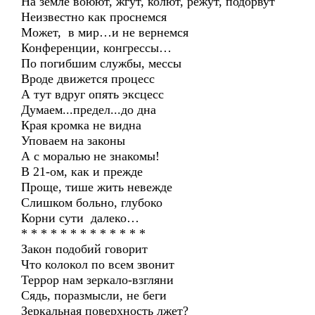
На земле воюют, жгут, колют, режут, подорвут
Неизвестно как проснемся
Может, в мир…и не вернемся
Конференции, конгрессы…
По погибшим службы, мессы
Вроде движется процесс
А тут вдруг опять эксцесс
Думаем...предел...до дна
Края кромка не видна
Уповаем на законы
А с моралью не знакомы!
В 21-ом, как и прежде
Проще, тише жить невежде
Слишком больно, глубоко
Корни сути далеко…
* * * * * * * * * * * * *
Закон подобий говорит
Что колокол по всем звонит
Террор нам зеркало-взгляни
Сядь, поразмысли, не беги
Зеркальная поверхность лжет?