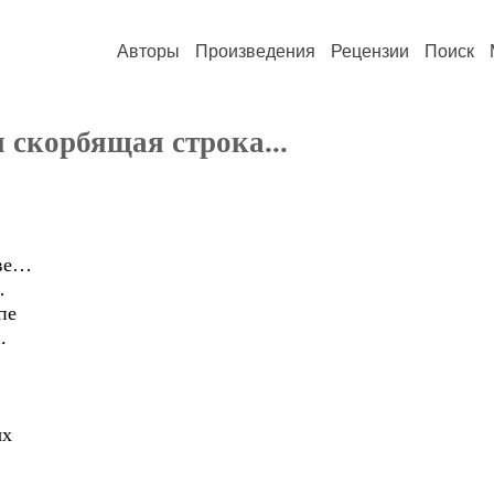
Авторы
Произведения
Рецензии
Поиск
 скорбящая строка...
кве…
…
пе
.
ых