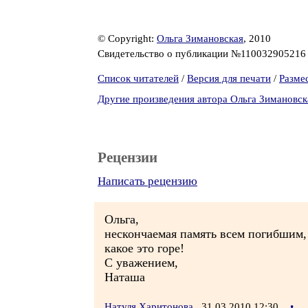
© Copyright:
Ольга Зимановская
, 2010
Свидетельство о публикации №11003290521
Список читателей
/
Версия для печати
/
Разме
Другие произведения автора Ольга Зимановск
Рецензии
Написать рецензию
Ольга,
нескончаемая память всем погибшим,
какое это горе!
С уважением,
Наташа
Натуля Харитонова
31.03.2010 12:30
•