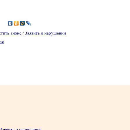
6
стить анонс
/
Заявить о нарушении
ая
Заявить о нарушении