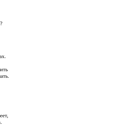
.
?
.
ах.
ить
ать.
еет,
.