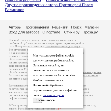
Другие произведения автора Протоиерей Павел
Великанов
Авторы
Произведения
Рецензии
Поиск
Магазин
Вход для авторов
О портале
Стихи.ру
Проза.ру
Портал Стихи.ру предоставляет авторам возможность
свободной публикации своих литературных произведений в
сети Интернет на основании
пользовательского договора
.
Все авторские права на произведения принадлежат авторам
и охраняются
законом
. Перепечатка произведений возможна
Мы используем файлы cookie
только с согласия его автора, к которому вы можете
обратиться на его авторской странице. Ответственность за
для улучшения работы сайта.
тексты произведений авторы несут самостоятельно на
Оставаясь на сайте, вы
основании
правил публикации
и
законодательства
Российской Федерации
. Данные пользователей
соглашаетесь с условиями
обрабатываются на основании
Политики обработки персональных данных
.
использования файлов cookies.
Вы также можете посмотреть более подробную
информацию о портале
и
связаться с администрацией
.
Чтобы ознакомиться с
Политикой обработки
Ежедневная аудитория портала Стихи.ру – порядка 200 тысяч
посетителей, которые в общей сумме просматривают более двух
персональных данных и файлов
миллионов страниц по данным счетчика посещаемости, который
cookie,
нажмите здесь
.
расположен справа от этого текста. В каждой графе указано по две
цифры: количество просмотров и количество посетителей.
Соглашаюсь
© Все права принадлежат авторам, 2000-2026. Портал работает под
эгидой
Российского союза писателей
.
18+