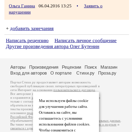
Ольга Ганина
06.04.2016 13:25
•
Заявить о
нарушении
+
добавить замечания
Написать рецензию
Написать личное сообщение
Другие произведения автора Олег Бутенин
Авторы
Произведения
Рецензии
Поиск
Магазин
Вход для авторов
О портале
Стихи.ру
Проза.ру
Портал Стихи.ру предоставляет авторам возможность
свободной публикации своих литературных произведений в
сети Интернет на основании
пользовательского договора
.
Все авторские права на произведения принадлежат авторам
и охраняются
законом
. Перепечатка произведений возможна
Мы используем файлы cookie
только с согласия его автора, к которому вы можете
обратиться на его авторской странице. Ответственность за
для улучшения работы сайта.
тексты произведений авторы несут самостоятельно на
Оставаясь на сайте, вы
основании
правил публикации
и
законодательства
Российской Федерации
. Данные пользователей
соглашаетесь с условиями
обрабатываются на основании
Политики обработки персональных данных
.
использования файлов cookies.
Вы также можете посмотреть более подробную
информацию о портале
и
связаться с администрацией
.
Чтобы ознакомиться с