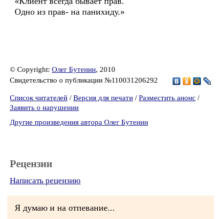
«Клиент всегда бывает прав.
Одно из прав- на панихиду.»
© Copyright:
Олег Бутенин
, 2010
Свидетельство о публикации №110031206292
Список читателей
/
Версия для печати
/
Разместить анонс
/
Заявить о нарушении
Другие произведения автора Олег Бутенин
Рецензии
Написать рецензию
Я думаю и на отпевание...