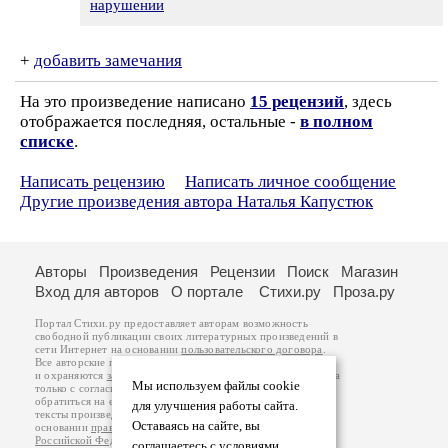
нарушении
+
добавить замечания
На это произведение написано
15 рецензий
, здесь
отображается последняя, остальные -
в полном
списке
.
Написать рецензию
Написать личное сообщение
Другие произведения автора Наталья Капустюк
Авторы
Произведения
Рецензии
Поиск
Магазин
Вход для авторов
О портале
Стихи.ру
Проза.ру
Портал Стихи.ру предоставляет авторам возможность
свободной публикации своих литературных произведений в
сети Интернет на основании
пользовательского договора
.
Все авторские права на произведения принадлежат авторам
и охраняются
законом
. Перепечатка произведений возможна
Мы используем файлы cookie
только с согласия его автора, к которому вы можете
обратиться на его авторской странице. Ответственность за
для улучшения работы сайта.
тексты произведений авторы несут самостоятельно на
Оставаясь на сайте, вы
основании
правил публикации
и
законодательства
Российской Федерации
. Данные пользователей
соглашаетесь с условиями