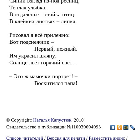
Синий взгляд из-под ресниц,
Тёплая улыбка.
В отдаленье – стайка птиц.
В клейких листьях – липка.
Рисовал я всё прилежно:
Вот подснежник –
Первый, нежный.
Им украсил шляпу,
Солнце льёт горячий свет…
– Это ж мамочки портрет! –
Восхитился папа!
© Copyright:
Наталья Капустюк
, 2010
Свидетельство о публикации №110030604093
Список читателей
/
Версия для печати
/
Разместить анонс
/