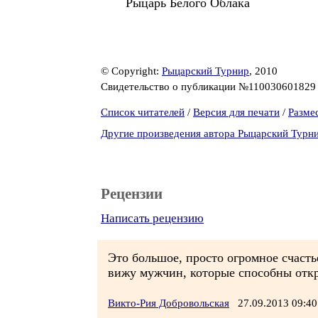
Рыцарь Белого Облака
© Copyright:
Рыцарский Турнир
, 2010
Свидетельство о публикации №11003060182
Список читателей
/
Версия для печати
/
Разме
Другие произведения автора Рыцарский Турн
Рецензии
Написать рецензию
Это большое, просто огромное счасть
вижу мужчин, которые способны откр
Викто-Рия Добровольская
27.09.2013 09: