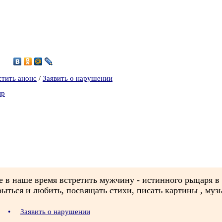
9
стить анонс
/
Заявить о нарушении
ир
е в наше время встретить мужчину - истинного рыцаря в 
ыться и любить, посвящать стихи, писать картины , муз
40
•
Заявить о нарушении