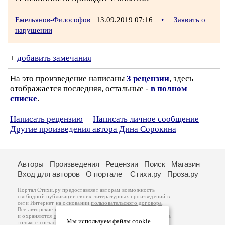
Емельянов-Философов
13.09.2019 07:16
•
Заявить о
нарушении
+
добавить замечания
На это произведение написаны
3 рецензии
, здесь
отображается последняя, остальные -
в полном
списке
.
Написать рецензию
Написать личное сообщение
Другие произведения автора Дина Сорокина
Авторы
Произведения
Рецензии
Поиск
Магазин
Вход для авторов
О портале
Стихи.ру
Проза.ру
Портал Стихи.ру предоставляет авторам возможность
свободной публикации своих литературных произведений в
сети Интернет на основании
пользовательского договора
.
Все авторские права на произведения принадлежат авторам
и охраняются
законом
. Перепечатка произведений возможна
Мы используем файлы cookie
только с согласия его автора, к которому вы можете