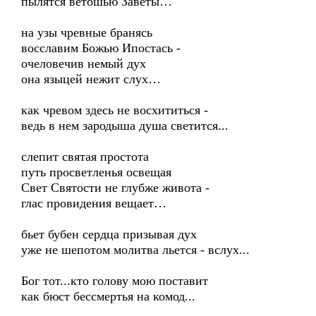
пылятся ветошью Заветы…
на узы чревные бранясь
восславим Божью Ипостась -
очеловечив немый дух
она языцей нежит слух…
как чревом здесь не восхититься -
ведь в нем зародыша душа светится...
слепит святая простота
путь просветленья освещая
Свет Святости не глубже живота -
глас провидения вещает…
бьет бубен сердца призывая дух
уже не шепотом молитва льется - вслух...
Бог тот...кто голову мою поставит
как бюст бессмертья на комод...