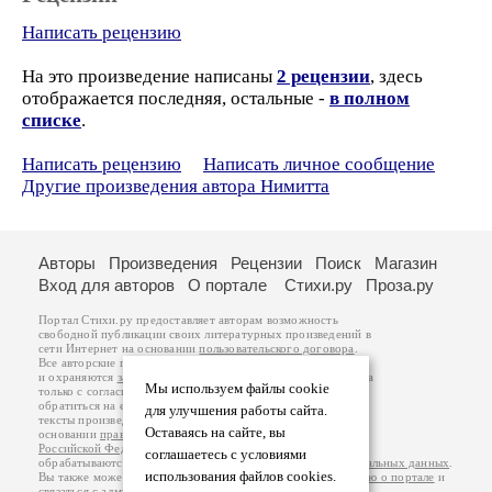
Написать рецензию
На это произведение написаны
2 рецензии
, здесь
отображается последняя, остальные -
в полном
списке
.
Написать рецензию
Написать личное сообщение
Другие произведения автора Нимитта
Авторы
Произведения
Рецензии
Поиск
Магазин
Вход для авторов
О портале
Стихи.ру
Проза.ру
Портал Стихи.ру предоставляет авторам возможность
свободной публикации своих литературных произведений в
сети Интернет на основании
пользовательского договора
.
Все авторские права на произведения принадлежат авторам
и охраняются
законом
. Перепечатка произведений возможна
Мы используем файлы cookie
только с согласия его автора, к которому вы можете
обратиться на его авторской странице. Ответственность за
для улучшения работы сайта.
тексты произведений авторы несут самостоятельно на
Оставаясь на сайте, вы
основании
правил публикации
и
законодательства
Российской Федерации
. Данные пользователей
соглашаетесь с условиями
обрабатываются на основании
Политики обработки персональных данных
.
использования файлов cookies.
Вы также можете посмотреть более подробную
информацию о портале
и
связаться с администрацией
.