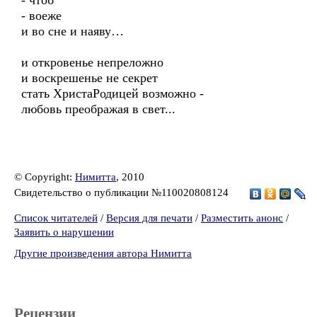
- чтоб
- воеже
и во сне и наяву…
и откровенье непреложно
и воскрешенье не секрет
стать ХристаРодицей возможно -
любовь преображая в свет...
© Copyright:
Нимитта
, 2010
Свидетельство о публикации №110020808124
Список читателей
/
Версия для печати
/
Разместить анонс
/
Заявить о нарушении
Другие произведения автора Нимитта
Рецензии