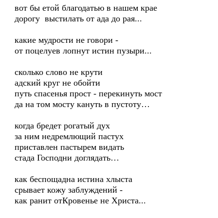
вот бы етой благодатью в нашем крае
дорогу выстилать от ада до рая...
какие мудрости не говори -
от поцелуев лопнут истин пузыри...
сколько слово не крути
адский круг не обойти
путь спасенья прост - перекинуть мост
да на том мосту кануть в пустоту…
когда бредет рогатый дух
за ним недремлющий пастух
приставлен пастырем видать
стада Господни доглядать…
как беспощадна истина хлыста
срывает кожу заблуждений -
как ранит отКровенье не Христа...