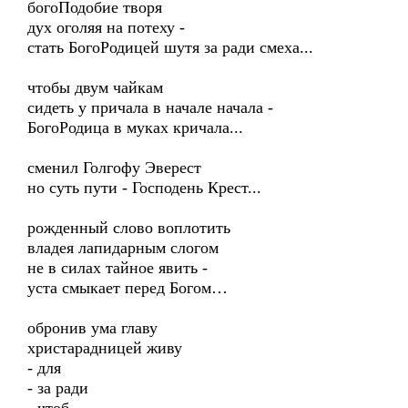
богоПодобие творя
дух оголяя на потеху -
стать БогоРодицей шутя за ради смеха...
чтобы двум чайкам
сидеть у причала в начале начала -
БогоРодица в муках кричала...
сменил Голгофу Эверест
но суть пути - Господень Крест...
рожденный слово воплотить
владея лапидарным слогом
не в силах тайное явить -
уста смыкает перед Богом…
обронив ума главу
христарадницей живу
- для
- за ради