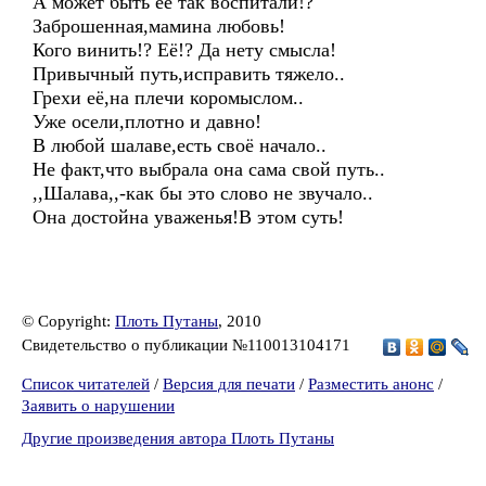
А может быть её так воспитали!?
Заброшенная,мамина любовь!
Кого винить!? Её!? Да нету смысла!
Привычный путь,исправить тяжело..
Грехи её,на плечи коромыслом..
Уже осели,плотно и давно!
В любой шалаве,есть своё начало..
Не факт,что выбрала она сама свой путь..
,,Шалава,,-как бы это слово не звучало..
Она достойна уваженья!В этом суть!
© Copyright:
Плоть Путаны
, 2010
Свидетельство о публикации №110013104171
Список читателей
/
Версия для печати
/
Разместить анонс
/
Заявить о нарушении
Другие произведения автора Плоть Путаны