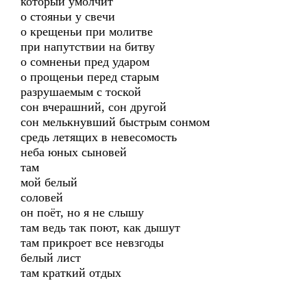
который умолчит
о стояньи у свечи
о крещеньи при молитве
при напутствии на битву
о сомненьи пред ударом
о прощеньи перед старым
разрушаемым с тоской
сон вчерашний, сон другой
сон мелькнувший быстрым сонмом
средь летящих в невесомость
неба юных сыновей
там
мой белый
соловей
он поёт, но я не слышу
там ведь так поют, как дышут
там прикроет все невзгоды
белый лист
там краткий отдых