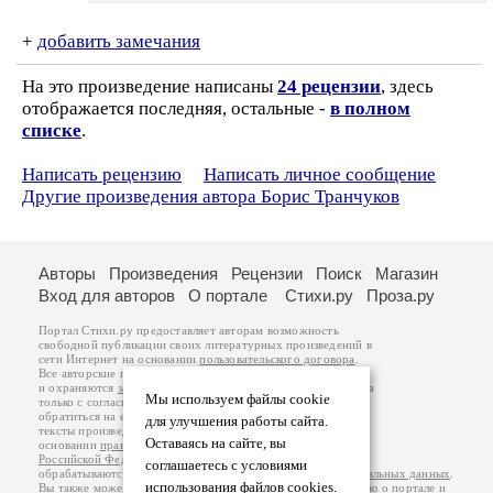
+
добавить замечания
На это произведение написаны
24 рецензии
, здесь
отображается последняя, остальные -
в полном
списке
.
Написать рецензию
Написать личное сообщение
Другие произведения автора Борис Транчуков
Авторы
Произведения
Рецензии
Поиск
Магазин
Вход для авторов
О портале
Стихи.ру
Проза.ру
Портал Стихи.ру предоставляет авторам возможность
свободной публикации своих литературных произведений в
сети Интернет на основании
пользовательского договора
.
Все авторские права на произведения принадлежат авторам
и охраняются
законом
. Перепечатка произведений возможна
Мы используем файлы cookie
только с согласия его автора, к которому вы можете
обратиться на его авторской странице. Ответственность за
для улучшения работы сайта.
тексты произведений авторы несут самостоятельно на
Оставаясь на сайте, вы
основании
правил публикации
и
законодательства
Российской Федерации
. Данные пользователей
соглашаетесь с условиями
обрабатываются на основании
Политики обработки персональных данных
.
использования файлов cookies.
Вы также можете посмотреть более подробную
информацию о портале
и