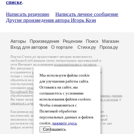
списке
.
Написать рецензию
Написать личное сообщение
Другие произведения автора Игорь Коэн
Авторы
Произведения
Рецензии
Поиск
Магазин
Вход для авторов
О портале
Стихи.ру
Проза.ру
Портал Стихи.ру предоставляет авторам возможность
свободной публикации своих литературных произведений в
сети Интернет на основании
пользовательского договора
.
Все авторские права на произведения принадлежат авторам
и охраняются
законом
. Перепечатка произведений возможна
Мы используем файлы cookie
только с согласия его автора, к которому вы можете
обратиться на его авторской странице. Ответственность за
для улучшения работы сайта.
тексты произведений авторы несут самостоятельно на
Оставаясь на сайте, вы
основании
правил публикации
и
законодательства
Российской Федерации
. Данные пользователей
соглашаетесь с условиями
обрабатываются на основании
Политики обработки персональных данных
.
использования файлов cookies.
Вы также можете посмотреть более подробную
информацию о портале
и
связаться с администрацией
.
Чтобы ознакомиться с
Политикой обработки
Ежедневная аудитория портала Стихи.ру – порядка 200 тысяч
посетителей, которые в общей сумме просматривают более двух
персональных данных и файлов
миллионов страниц по данным счетчика посещаемости, который
cookie,
нажмите здесь
.
расположен справа от этого текста. В каждой графе указано по две
цифры: количество просмотров и количество посетителей.
Соглашаюсь