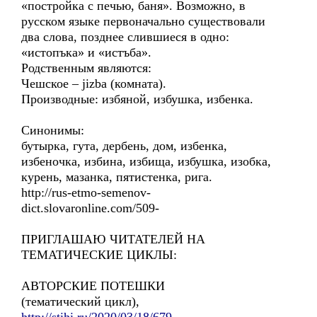
«постройка с печью, баня». Возможно, в
русском языке первоначально существовали
два слова, позднее слившиеся в одно:
«истопъка» и «истъба».
Родственным являются:
Чешское – jizba (комната).
Производные: избяной, избушка, избенка.
Синонимы:
бутырка, гута, дербень, дом, избенка,
избеночка, избина, избища, избушка, изобка,
курень, мазанка, пятистенка, рига.
http://rus-etmo-semenov-
dict.slovaronline.com/509-
ПРИГЛАШАЮ ЧИТАТЕЛЕЙ НА
ТЕМАТИЧЕСКИЕ ЦИКЛЫ:
АВТОРСКИЕ ПОТЕШКИ
(тематический цикл),