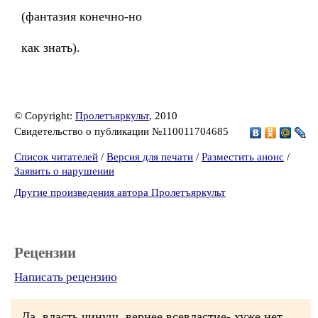
(фантазия конечно-но
как знать).
© Copyright:
Пролетъяркульт
, 2010
Свидетельство о публикации №110011704685
Список читателей
/
Версия для печати
/
Разместить анонс
/
Заявить о нарушении
Другие произведения автора Пролетъяркульт
Рецензии
Написать рецензию
Да, власть чинуш, вернее всевластие- хуже нет...