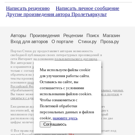
Написать рецензию
Написать личное сообщение
Другие произведения автора Пролетъяркульт
Авторы
Произведения
Рецензии
Поиск
Магазин
Вход для авторов
О портале
Стихи.ру
Проза.ру
Портал Стихи.ру предоставляет авторам возможность
свободной публикации своих литературных произведений в
сети Интернет на основании
пользовательского договора
.
Все авторские права на произведения принадлежат авторам
и охраняются
законом
. Перепечатка произведений возможна
Мы используем файлы cookie
только с согласия его автора, к которому вы можете
обратиться на его авторской странице. Ответственность за
для улучшения работы сайта.
тексты произведений авторы несут самостоятельно на
Оставаясь на сайте, вы
основании
правил публикации
и
законодательства
Российской Федерации
. Данные пользователей
соглашаетесь с условиями
обрабатываются на основании
Политики обработки персональных данных
.
использования файлов cookies.
Вы также можете посмотреть более подробную
информацию о портале
и
связаться с администрацией
.
Чтобы ознакомиться с
Политикой обработки
Ежедневная аудитория портала Стихи.ру – порядка 200 тысяч
посетителей, которые в общей сумме просматривают более двух
персональных данных и файлов
миллионов страниц по данным счетчика посещаемости, который
cookie,
нажмите здесь
.
расположен справа от этого текста. В каждой графе указано по две
цифры: количество просмотров и количество посетителей.
Соглашаюсь
© Все права принадлежат авторам, 2000-2026. Портал работает под
эгидой
Российского союза писателей
.
18+