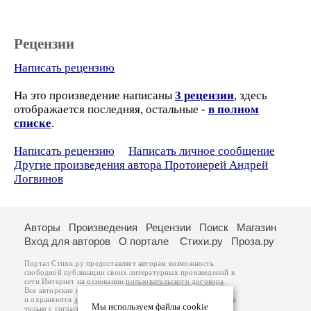
Рецензии
Написать рецензию
На это произведение написаны
3 рецензии
, здесь
отображается последняя, остальные -
в полном
списке
.
Написать рецензию
Написать личное сообщение
Другие произведения автора Протоиерей Андрей
Логвинов
Авторы
Произведения
Рецензии
Поиск
Магазин
Вход для авторов
О портале
Стихи.ру
Проза.ру
Портал Стихи.ру предоставляет авторам возможность
свободной публикации своих литературных произведений в
сети Интернет на основании
пользовательского договора
.
Все авторские права на произведения принадлежат авторам
и охраняются
законом
. Перепечатка произведений возможна
Мы используем файлы cookie
только с согласия его автора, к которому вы можете