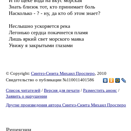
И по щеке вода на вкус морская
Знать близок тот, кто принимает боль
Насколько - ? - ну, да кто об этом знает?
Неслышно ускоряется река
Легонько сердца покачнется пламя
Лишь яркий свет морского маяка
Увижу я закрытыми глазами
© Copyright:
Синтез-Сюита Михаил Просперо
, 2010
Свидетельство о публикации №110011401586
Список читателей
/
Версия для печати
/
Разместить анонс
/
Заявить о нарушении
Другие произведения автора Синтез-Сюита Михаил Просперо
Рецензии