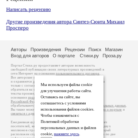
Написать рецензию
Другие произведения автора Синтез-Сюита Михаил
Просперо
Авторы
Произведения
Рецензии
Поиск
Магазин
Вход для авторов
О портале
Стихи.ру
Проза.ру
Портал Стихи.ру предоставляет авторам возможность
свободной публикации своих литературных произведений в
сети Интернет на основании
пользовательского договора
.
Все авторские права на произведения принадлежат авторам
и охраняются
законом
. Перепечатка произведений возможна
Мы используем файлы cookie
только с согласия его автора, к которому вы можете
обратиться на его авторской странице. Ответственность за
для улучшения работы сайта.
тексты произведений авторы несут самостоятельно на
Оставаясь на сайте, вы
основании
правил публикации
и
законодательства
Российской Федерации
. Данные пользователей
соглашаетесь с условиями
обрабатываются на основании
Политики обработки персональных данных
.
использования файлов cookies.
Вы также можете посмотреть более подробную
информацию о портале
и
связаться с администрацией
.
Чтобы ознакомиться с
Политикой обработки
Ежедневная аудитория портала Стихи.ру – порядка 200 тысяч
посетителей, которые в общей сумме просматривают более двух
персональных данных и файлов
миллионов страниц по данным счетчика посещаемости, который
cookie,
нажмите здесь
.
расположен справа от этого текста. В каждой графе указано по две