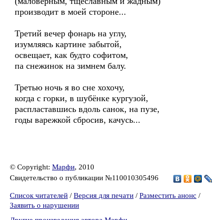
(маловерным, тщеславным и жадным)
производит в моей стороне...
Третий вечер фонарь на углу,
изумляясь картине забытой,
освещает, как будто софитом,
па снежинок на зимнем балу.
Третью ночь я во сне хохочу,
когда с горки, в шубёнке кургузой,
распластавшись вдоль санок, на пузе,
годы варежкой сбросив, качусь...
© Copyright:
Марфи
, 2010
Свидетельство о публикации №110010305496
Список читателей
/
Версия для печати
/
Разместить анонс
/
Заявить о нарушении