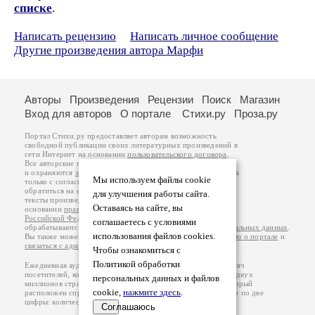
списке
.
Написать рецензию
Написать личное сообщение
Другие произведения автора Марфи
Авторы
Произведения
Рецензии
Поиск
Магазин
Вход для авторов
О портале
Стихи.ру
Проза.ру
Портал Стихи.ру предоставляет авторам возможность
свободной публикации своих литературных произведений в
сети Интернет на основании
пользовательского договора
.
Все авторские права на произведения принадлежат авторам
и охраняются
законом
. Перепечатка произведений возможна
Мы используем файлы cookie
только с согласия его автора, к которому вы можете
обратиться на его авторской странице. Ответственность за
для улучшения работы сайта.
тексты произведений авторы несут самостоятельно на
Оставаясь на сайте, вы
основании
правил публикации
и
законодательства
Российской Федерации
. Данные пользователей
соглашаетесь с условиями
обрабатываются на основании
Политики обработки персональных данных
.
использования файлов cookies.
Вы также можете посмотреть более подробную
информацию о портале
и
связаться с администрацией
.
Чтобы ознакомиться с
Политикой обработки
Ежедневная аудитория портала Стихи.ру – порядка 200 тысяч
посетителей, которые в общей сумме просматривают более двух
персональных данных и файлов
миллионов страниц по данным счетчика посещаемости, который
cookie,
нажмите здесь
.
расположен справа от этого текста. В каждой графе указано по две
цифры: количество просмотров и количество посетителей.
Соглашаюсь