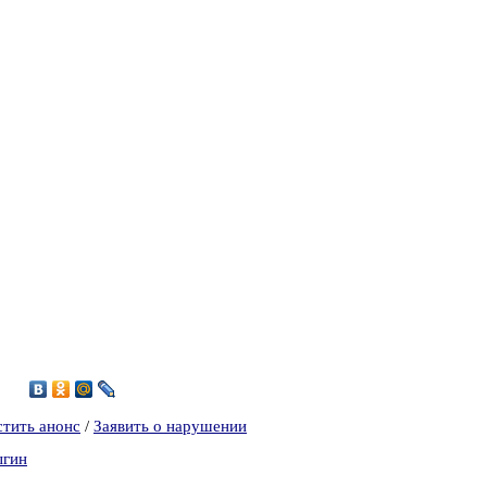
8
стить анонс
/
Заявить о нарушении
ыгин