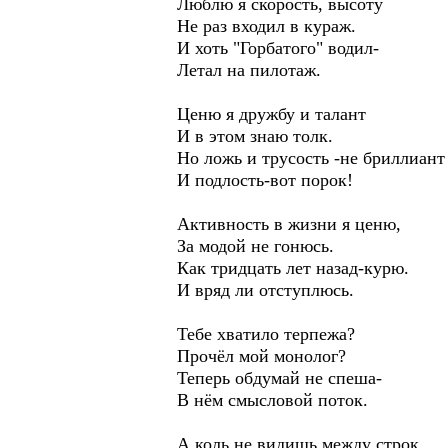
Люблю я скорость, высоту
Не раз входил в кураж.
И хоть "Горбатого" водил-
Летал на пилотаж.
Ценю я дружбу и талант
И в этом знаю толк.
Но ложь и трусость -не бриллиант
И подлость-вот порок!
Активность в жизни я ценю,
За модой не гонюсь.
Как тридцать лет назад-курю.
И вряд ли отступлюсь.
Тебе хватило терпежа?
Прочёл мой монолог?
Теперь обдумай не спеша-
В нём смысловой поток.
А коль не видишь между строк,