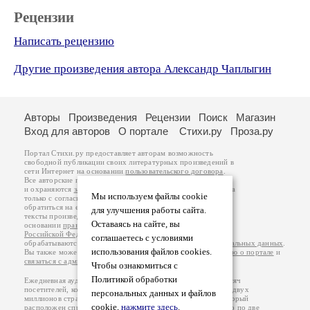
Рецензии
Написать рецензию
Другие произведения автора Александр Чаплыгин
Авторы
Произведения
Рецензии
Поиск
Магазин
Вход для авторов
О портале
Стихи.ру
Проза.ру
Портал Стихи.ру предоставляет авторам возможность
свободной публикации своих литературных произведений в
сети Интернет на основании
пользовательского договора
.
Все авторские права на произведения принадлежат авторам
и охраняются
законом
. Перепечатка произведений возможна
Мы используем файлы cookie
только с согласия его автора, к которому вы можете
обратиться на его авторской странице. Ответственность за
для улучшения работы сайта.
тексты произведений авторы несут самостоятельно на
Оставаясь на сайте, вы
основании
правил публикации
и
законодательства
Российской Федерации
. Данные пользователей
соглашаетесь с условиями
обрабатываются на основании
Политики обработки персональных данных
.
использования файлов cookies.
Вы также можете посмотреть более подробную
информацию о портале
и
связаться с администрацией
.
Чтобы ознакомиться с
Политикой обработки
Ежедневная аудитория портала Стихи.ру – порядка 200 тысяч
посетителей, которые в общей сумме просматривают более двух
персональных данных и файлов
миллионов страниц по данным счетчика посещаемости, который
cookie,
нажмите здесь
.
расположен справа от этого текста. В каждой графе указано по две