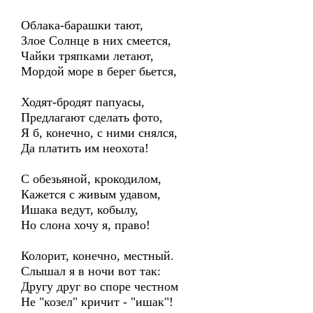
Облака-барашки тают,
Злое Солнце в них смеется,
Чайки тряпками летают,
Мордой море в берег бьется,
Ходят-бродят папуасы,
Предлагают сделать фото,
Я б, конечно, с ними снялся,
Да платить им неохота!
С обезьяной, крокодилом,
Кажется с живым удавом,
Ишака ведут, кобылу,
Но слона хочу я, право!
Колорит, конечно, местный.
Слышал я в ночи вот так:
Другу друг во споре честном
Не "козел" кричит - "ишак"!