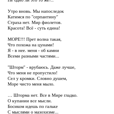
Не одно ли это то же?..
Утро вновь. Мы напоследок
Катимся по "серпантину"
Страха нет. Мир фиолетов.
Красота! Всё - суть едина!
МОРЕ!!! Прет волна такая,
Что похожа на цунами!
Я - в нее. меня - об камни
Всеми разными частями...
"Шторм" - врубаюсь. Даже лучше,
Что меня не пропустило!
Сел у кромки. Словно душем,
Море чисто меня мыло.
… Шторма нет. Все в Мире гладко.
О купании все мысли.
Босиком идешь по гальке
С мыслями о мазохизме...