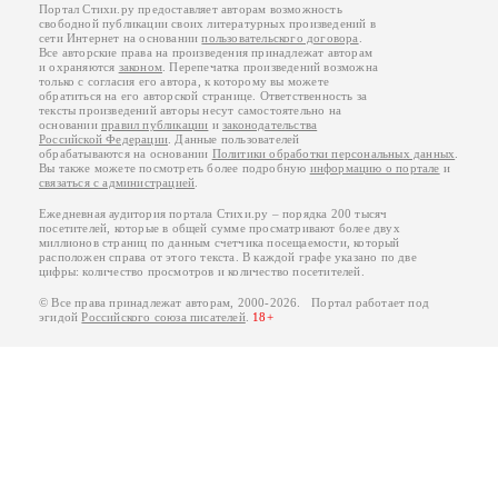
Портал Стихи.ру предоставляет авторам возможность
свободной публикации своих литературных произведений в
сети Интернет на основании
пользовательского договора
.
Все авторские права на произведения принадлежат авторам
и охраняются
законом
. Перепечатка произведений возможна
только с согласия его автора, к которому вы можете
обратиться на его авторской странице. Ответственность за
тексты произведений авторы несут самостоятельно на
основании
правил публикации
и
законодательства
Российской Федерации
. Данные пользователей
обрабатываются на основании
Политики обработки персональных данных
.
Вы также можете посмотреть более подробную
информацию о портале
и
связаться с администрацией
.
Ежедневная аудитория портала Стихи.ру – порядка 200 тысяч
посетителей, которые в общей сумме просматривают более двух
миллионов страниц по данным счетчика посещаемости, который
расположен справа от этого текста. В каждой графе указано по две
цифры: количество просмотров и количество посетителей.
© Все права принадлежат авторам, 2000-2026. Портал работает под
эгидой
Российского союза писателей
.
18+