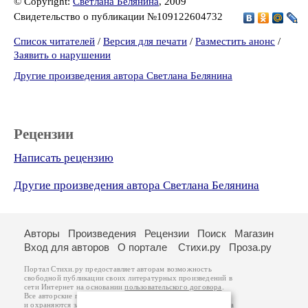
© Copyright:
Светлана Белянина
, 2009
Свидетельство о публикации №109122604732
Список читателей
/
Версия для печати
/
Разместить анонс
/
Заявить о нарушении
Другие произведения автора Светлана Белянина
Рецензии
Написать рецензию
Другие произведения автора Светлана Белянина
Авторы
Произведения
Рецензии
Поиск
Магазин
Вход для авторов
О портале
Стихи.ру
Проза.ру
Портал Стихи.ру предоставляет авторам возможность
свободной публикации своих литературных произведений в
сети Интернет на основании
пользовательского договора
.
Все авторские права на произведения принадлежат авторам
и охраняются
законом
. Перепечатка произведений возможна