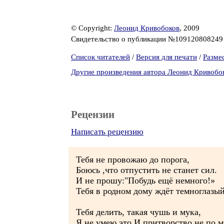
© Copyright:
Леонид Кривобоков
, 2009
Свидетельство о публикации №10912080824
Список читателей
/
Версия для печати
/
Разме
Другие произведения автора Леонид Кривобо
Рецензии
Написать рецензию
Тебя не провожаю до порога,
Боюсь ,что отпустить не станет сил.
И не прошу:"Побудь ещё немного!»
Тебя в родном дому ждёт темноглазый
Тебя делить, такая чушь и мука,
Я не умею это.И притворство не по м