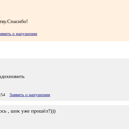
_
тву.Спасибо!
аявить о нарушении
 вдохновить
:54
Заявить о нарушении
сь , шок уже прошёл?)))