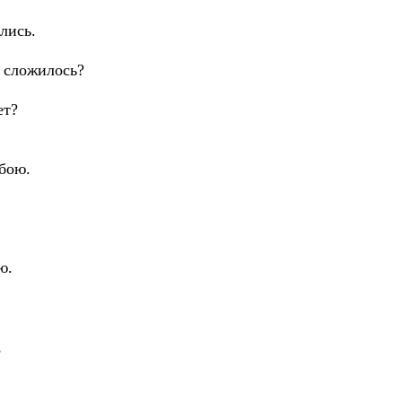
лись.
к сложилось?
ет?
обою.
ю.
,