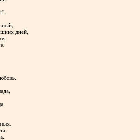
т".
нный,
ешних дней,
ния
е.
юбовь.
ада,
да
чных.
та.
а.