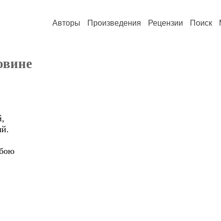
Авторы
Произведения
Рецензии
Поиск
овине
й,
ый.
обою