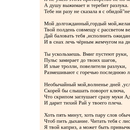
А душу выжимает и теребит разлука.
Тебе ни разу не сказала я с обидой"не
Мой долгожданный,гордый мой,жела
Твой полдень совмещу с рассветом в
Дай баловать тебя ,исполнить ожида
И в снах лечь чёрным жемчугом на дн
Ты ускользаешь. Вмиг пустеют руки,
Пульс замирает до твоих шагов,
И злые тролли, повелители разлуки,
Размешивают с горечью последнюю л
Необычайный мой,волненье дней ,усл
Скорей бы слышать поворот ключа,
Что скрипом заглушает сразу муки А
И дарит тихий Рай у твоего плеча.
Хоть пять минут, хоть пару слов обы
Чтоб пить дыхание. Читать тебя с лис
Я твой каприз, а может быть привычк