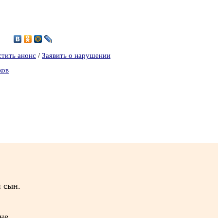
9
стить анонс
/
Заявить о нарушении
ков
 сын.
не.