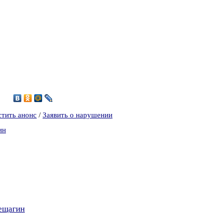
1
стить анонс
/
Заявить о нарушении
ин
рещагин