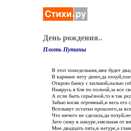
День рождения..
Плоть Путаны
В этот понедельник,мне будет двад
В кармане нету денег,да похуй,пое
Открою банку с килькой,налью себ
Нажрусь я бля по полной,за все св
А если быть серьёзной,то я так ре
Забью косяк огромный,и весь его 
Всплывут остатки прошлого,за все
Что ничего не сделала,да похуй,не
Зато сижу в накуре,хмельная от ви
Мне двадцать пять,в натуре,а глав