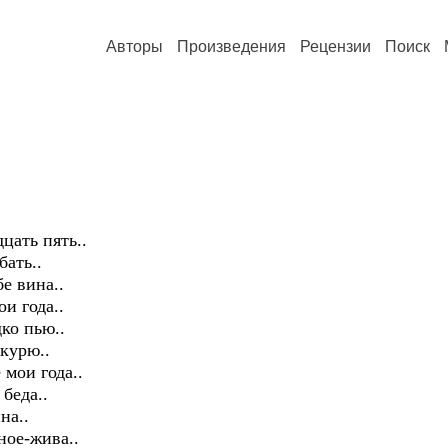
Авторы
Произведения
Рецензии
Поиск
цать пять..
бать..
е вина..
ои года..
дко пью..
скурю..
 мои года..
 беда..
на..
ное-жива..