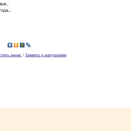
ья..
ода..
стить анонс
/
Заявить о нарушении