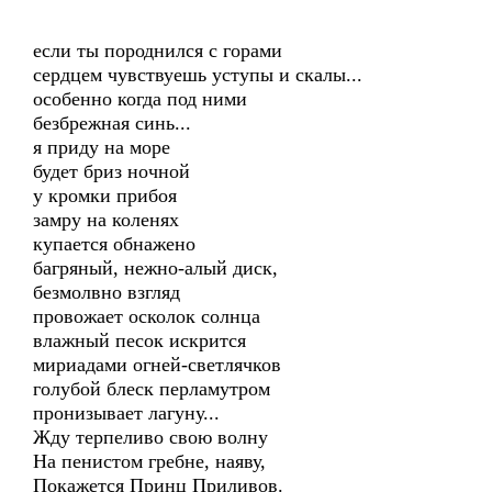
если ты породнился с горами
сердцем чувствуешь уступы и скалы...
особенно когда под ними
безбрежная синь...
я приду на море
будет бриз ночной
у кромки прибоя
замру на коленях
купается обнажено
багряный, нежно-алый диск,
безмолвно взгляд
провожает осколок солнца
влажный песок искрится
мириадами огней-светлячков
голубой блеск перламутром
пронизывает лагуну...
Жду терпеливо свою волну
На пенистом гребне, наяву,
Покажется Принц Приливов.