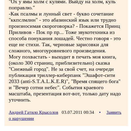
"Ох у ямы холм с кулями. Выйду на холм, куль
поправлю."
-Как псалмы и лунный свет - букво сочетание
"ккпслмлнн" - это абазинский язык или трудно
произносимая скороговорка? - Покажется Принц
Приливов - Пок пр пр... Тоже звукотехника из
способа понукания лошадей. Честно говоря - это
еще не стихи. Так, черновые зарисовки для
сложного, многоуровневого произведения.
Могу похвастать - выходит в печать моя книга,
(около 300 страниц, приблизительно) сказка
"Снежный город". Не за свой счет, на очереди
публикация триллер-киберпанк "Эшафот-сити
2033 (anti-S.T.A.L.K.E.R)", "Время спящего бога"
и "Вечер сотни небес". События краевого
масштаба, презентация вот-вот, только дату надо
уточнить.
Андрей Гатило Крысолов
03.07.2011 00:34
•
Заявить
о нарушении