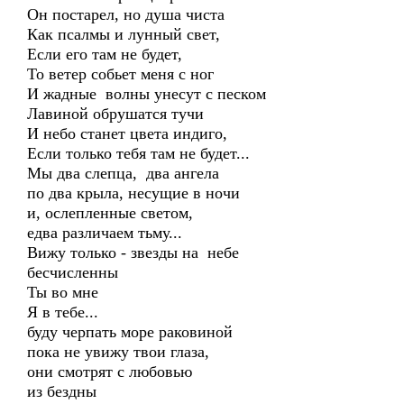
Он постарел, но душа чиста
Как псалмы и лунный свет,
Если его там не будет,
То ветер собьет меня с ног
И жадные волны унесут с песком
Лавиной обрушатся тучи
И небо станет цвета индиго,
Если только тебя там не будет...
Мы два слепца, два ангела
по два крыла, несущие в ночи
и, ослепленные светом,
едва различаем тьму...
Вижу только - звезды на небе
бесчисленны
Ты во мне
Я в тебе...
буду черпать море раковиной
пока не увижу твои глаза,
они смотрят с любовью
из бездны