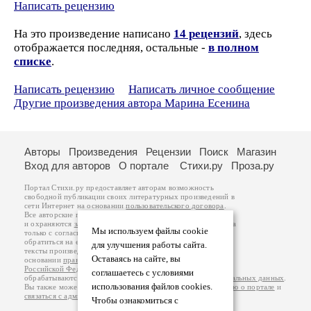
Написать рецензию
На это произведение написано
14 рецензий
, здесь
отображается последняя, остальные -
в полном
списке
.
Написать рецензию
Написать личное сообщение
Другие произведения автора Марина Есенина
Авторы
Произведения
Рецензии
Поиск
Магазин
Вход для авторов
О портале
Стихи.ру
Проза.ру
Портал Стихи.ру предоставляет авторам возможность
свободной публикации своих литературных произведений в
сети Интернет на основании
пользовательского договора
.
Все авторские права на произведения принадлежат авторам
и охраняются
законом
. Перепечатка произведений возможна
Мы используем файлы cookie
только с согласия его автора, к которому вы можете
обратиться на его авторской странице. Ответственность за
для улучшения работы сайта.
тексты произведений авторы несут самостоятельно на
Оставаясь на сайте, вы
основании
правил публикации
и
законодательства
Российской Федерации
. Данные пользователей
соглашаетесь с условиями
обрабатываются на основании
Политики обработки персональных данных
.
использования файлов cookies.
Вы также можете посмотреть более подробную
информацию о портале
и
связаться с администрацией
.
Чтобы ознакомиться с