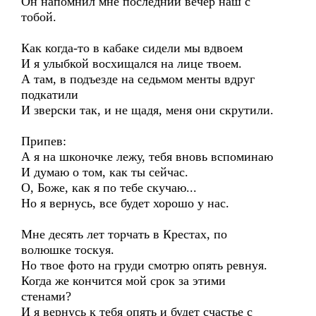
Он напомнил мне последний вечер наш с
тобой.
Как когда-то в кабаке сидели мы вдвоем
И я улыбкой восхищался на лице твоем.
А там, в подъезде на седьмом менты вдруг
подкатили
И зверски так, и не щадя, меня они скрутили.
Припев:
А я на шконочке лежу, тебя вновь вспоминаю
И думаю о том, как ты сейчас.
О, Боже, как я по тебе скучаю...
Но я вернусь, все будет хорошо у нас.
Мне десять лет торчать в Крестах, по
волюшке тоскуя.
Но твое фото на груди смотрю опять ревнуя.
Когда же кончится мой срок за этими
стенами?
И я вернусь к тебя опять и будет счастье с