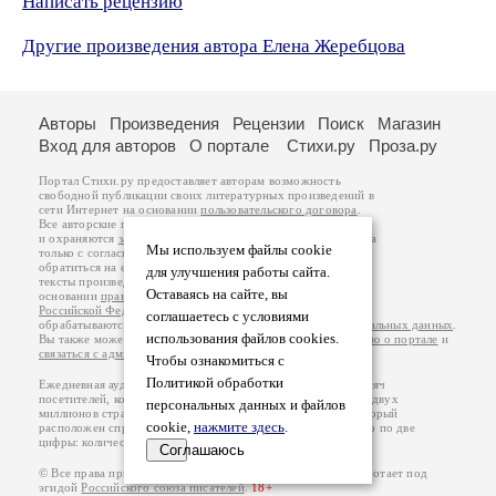
Написать рецензию
Другие произведения автора Елена Жеребцова
Авторы
Произведения
Рецензии
Поиск
Магазин
Вход для авторов
О портале
Стихи.ру
Проза.ру
Портал Стихи.ру предоставляет авторам возможность
свободной публикации своих литературных произведений в
сети Интернет на основании
пользовательского договора
.
Все авторские права на произведения принадлежат авторам
и охраняются
законом
. Перепечатка произведений возможна
Мы используем файлы cookie
только с согласия его автора, к которому вы можете
обратиться на его авторской странице. Ответственность за
для улучшения работы сайта.
тексты произведений авторы несут самостоятельно на
Оставаясь на сайте, вы
основании
правил публикации
и
законодательства
Российской Федерации
. Данные пользователей
соглашаетесь с условиями
обрабатываются на основании
Политики обработки персональных данных
.
использования файлов cookies.
Вы также можете посмотреть более подробную
информацию о портале
и
связаться с администрацией
.
Чтобы ознакомиться с
Политикой обработки
Ежедневная аудитория портала Стихи.ру – порядка 200 тысяч
посетителей, которые в общей сумме просматривают более двух
персональных данных и файлов
миллионов страниц по данным счетчика посещаемости, который
cookie,
нажмите здесь
.
расположен справа от этого текста. В каждой графе указано по две
цифры: количество просмотров и количество посетителей.
Соглашаюсь
© Все права принадлежат авторам, 2000-2026. Портал работает под
эгидой
Российского союза писателей
.
18+