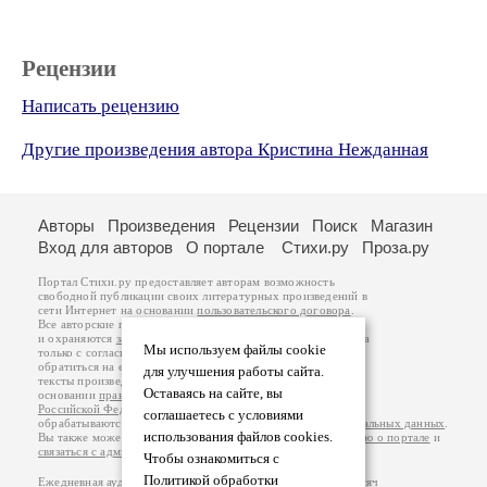
Рецензии
Написать рецензию
Другие произведения автора Кристина Нежданная
Авторы
Произведения
Рецензии
Поиск
Магазин
Вход для авторов
О портале
Стихи.ру
Проза.ру
Портал Стихи.ру предоставляет авторам возможность
свободной публикации своих литературных произведений в
сети Интернет на основании
пользовательского договора
.
Все авторские права на произведения принадлежат авторам
и охраняются
законом
. Перепечатка произведений возможна
Мы используем файлы cookie
только с согласия его автора, к которому вы можете
обратиться на его авторской странице. Ответственность за
для улучшения работы сайта.
тексты произведений авторы несут самостоятельно на
Оставаясь на сайте, вы
основании
правил публикации
и
законодательства
Российской Федерации
. Данные пользователей
соглашаетесь с условиями
обрабатываются на основании
Политики обработки персональных данных
.
использования файлов cookies.
Вы также можете посмотреть более подробную
информацию о портале
и
связаться с администрацией
.
Чтобы ознакомиться с
Политикой обработки
Ежедневная аудитория портала Стихи.ру – порядка 200 тысяч