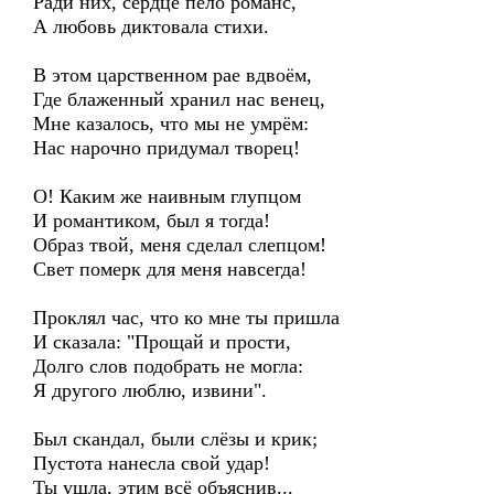
Ради них, сердце пело романс,
А любовь диктовала стихи.
В этом царственном рае вдвоём,
Где блаженный хранил нас венец,
Мне казалось, что мы не умрём:
Нас нарочно придумал творец!
О! Каким же наивным глупцом
И романтиком, был я тогда!
Образ твой, меня сделал слепцом!
Свет померк для меня навсегда!
Проклял час, что ко мне ты пришла
И сказала: "Прощай и прости,
Долго слов подобрать не могла:
Я другого люблю, извини".
Был скандал, были слёзы и крик;
Пустота нанесла свой удар!
Ты ушла, этим всё объяснив...