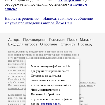
отображается последняя, остальные -
в полном
списке
.
Написать рецензию
Написать личное сообщение
Другие произведения автора Йоко Сан
Авторы
Произведения
Рецензии
Поиск
Магазин
Вход для авторов
О портале
Стихи.ру
Проза.ру
Портал Стихи.ру предоставляет авторам возможность
свободной публикации своих литературных произведений в
сети Интернет на основании
пользовательского договора
.
Все авторские права на произведения принадлежат авторам
и охраняются
законом
. Перепечатка произведений возможна
Мы используем файлы cookie
только с согласия его автора, к которому вы можете
обратиться на его авторской странице. Ответственность за
для улучшения работы сайта.
тексты произведений авторы несут самостоятельно на
Оставаясь на сайте, вы
основании
правил публикации
и
законодательства
Российской Федерации
. Данные пользователей
соглашаетесь с условиями
обрабатываются на основании
Политики обработки персональных данных
.
использования файлов cookies.
Вы также можете посмотреть более подробную
информацию о портале
и
связаться с администрацией
.
Чтобы ознакомиться с
Политикой обработки
Ежедневная аудитория портала Стихи.ру – порядка 200 тысяч
посетителей, которые в общей сумме просматривают более двух
персональных данных и файлов
миллионов страниц по данным счетчика посещаемости, который
cookie,
нажмите здесь
.
расположен справа от этого текста. В каждой графе указано по две