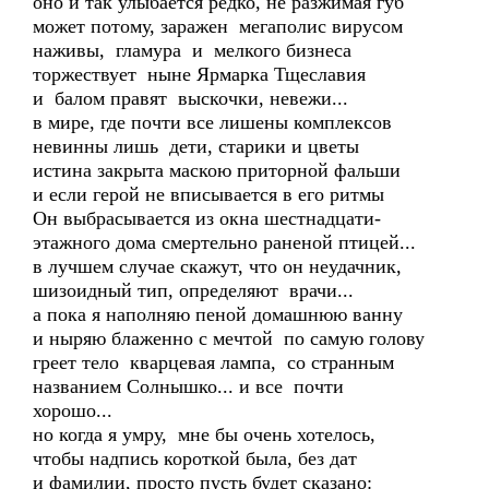
оно и так улыбается редко, не разжимая губ
может потому, заражен мегаполис вирусом
наживы, гламура и мелкого бизнеса
торжествует ныне Ярмарка Тщеславия
и балом правят выскочки, невежи...
в мире, где почти все лишены комплексов
невинны лишь дети, старики и цветы
истина закрыта маскою приторной фальши
и если герой не вписывается в его ритмы
Он выбрасывается из окна шестнадцати-
этажного дома смертельно раненой птицей...
в лучшем случае скажут, что он неудачник,
шизоидный тип, определяют врачи...
а пока я наполняю пеной домашнюю ванну
и ныряю блаженно с мечтой по самую голову
греет тело кварцевая лампа, со странным
названием Солнышко... и все почти
хорошо...
но когда я умру, мне бы очень хотелось,
чтобы надпись короткой была, без дат
и фамилии, просто пусть будет сказано: