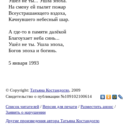
Ушёл не ты... Ушла эпоха.
На смену ей пылит пожар
Всеустрашающего вздоха,
Качнувшего небесный шар.
А где-то в памяти далёкой
Благоухает неба синь...
Ушёл не ты. Ушла эпоха,
Богов эпоха и богинь.
5 января 1993
© Copyright:
Татьяна Костандогло
, 2009
Свидетельство о публикации №109102100614
Список читателей
/
Версия для печати
/
Разместить анонс
/
Заявить о нарушении
Другие произведения автора Татьяна Костандогло