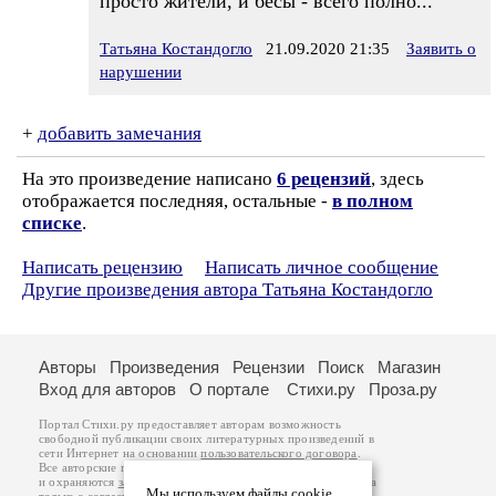
просто жители, и бесы - всего полно...
Татьяна Костандогло
21.09.2020 21:35
Заявить о
нарушении
+
добавить замечания
На это произведение написано
6 рецензий
, здесь
отображается последняя, остальные -
в полном
списке
.
Написать рецензию
Написать личное сообщение
Другие произведения автора Татьяна Костандогло
Авторы
Произведения
Рецензии
Поиск
Магазин
Вход для авторов
О портале
Стихи.ру
Проза.ру
Портал Стихи.ру предоставляет авторам возможность
свободной публикации своих литературных произведений в
сети Интернет на основании
пользовательского договора
.
Все авторские права на произведения принадлежат авторам
и охраняются
законом
. Перепечатка произведений возможна
Мы используем файлы cookie