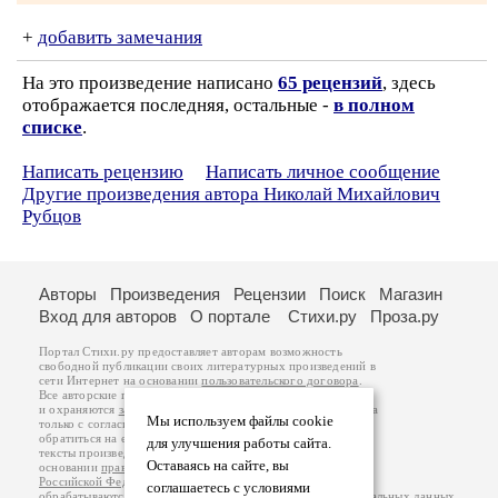
+
добавить замечания
На это произведение написано
65 рецензий
, здесь
отображается последняя, остальные -
в полном
списке
.
Написать рецензию
Написать личное сообщение
Другие произведения автора Николай Михайлович
Рубцов
Авторы
Произведения
Рецензии
Поиск
Магазин
Вход для авторов
О портале
Стихи.ру
Проза.ру
Портал Стихи.ру предоставляет авторам возможность
свободной публикации своих литературных произведений в
сети Интернет на основании
пользовательского договора
.
Все авторские права на произведения принадлежат авторам
и охраняются
законом
. Перепечатка произведений возможна
Мы используем файлы cookie
только с согласия его автора, к которому вы можете
обратиться на его авторской странице. Ответственность за
для улучшения работы сайта.
тексты произведений авторы несут самостоятельно на
Оставаясь на сайте, вы
основании
правил публикации
и
законодательства
Российской Федерации
. Данные пользователей
соглашаетесь с условиями
обрабатываются на основании
Политики обработки персональных данных
.