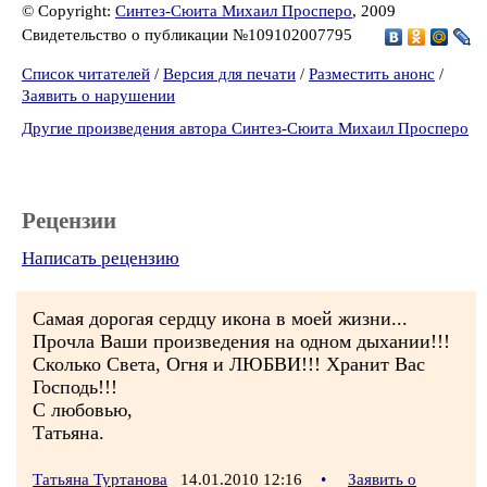
© Copyright:
Синтез-Сюита Михаил Просперо
, 2009
Свидетельство о публикации №109102007795
Список читателей
/
Версия для печати
/
Разместить анонс
/
Заявить о нарушении
Другие произведения автора Синтез-Сюита Михаил Просперо
Рецензии
Написать рецензию
Самая дорогая сердцу икона в моей жизни...
Прочла Ваши произведения на одном дыхании!!!
Сколько Света, Огня и ЛЮБВИ!!! Хранит Вас
Господь!!!
С любовью,
Татьяна.
Татьяна Туртанова
14.01.2010 12:16
•
Заявить о