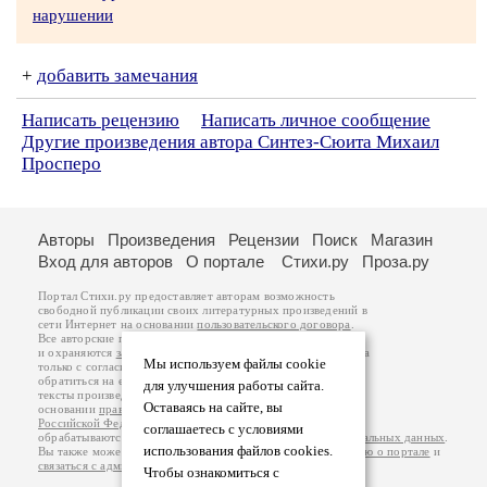
нарушении
+
добавить замечания
Написать рецензию
Написать личное сообщение
Другие произведения автора Синтез-Сюита Михаил
Просперо
Авторы
Произведения
Рецензии
Поиск
Магазин
Вход для авторов
О портале
Стихи.ру
Проза.ру
Портал Стихи.ру предоставляет авторам возможность
свободной публикации своих литературных произведений в
сети Интернет на основании
пользовательского договора
.
Все авторские права на произведения принадлежат авторам
и охраняются
законом
. Перепечатка произведений возможна
Мы используем файлы cookie
только с согласия его автора, к которому вы можете
обратиться на его авторской странице. Ответственность за
для улучшения работы сайта.
тексты произведений авторы несут самостоятельно на
Оставаясь на сайте, вы
основании
правил публикации
и
законодательства
Российской Федерации
. Данные пользователей
соглашаетесь с условиями
обрабатываются на основании
Политики обработки персональных данных
.
использования файлов cookies.
Вы также можете посмотреть более подробную
информацию о портале
и
связаться с администрацией
.
Чтобы ознакомиться с