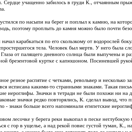
и. Сердце учащенно забилось в груди К., отчаянным пры
ла.
ился по насыпи на берег и поплыл к камню, на котором
водь, поэтому проплыть до камня можно было почти безо
ачал карабкаться по его скользкому от водорослей боку
спростершегося тела. Человек был мертв. У него была сл
 Глаза от палящего дневного солнца были выпучены и р
еной брезентовой куртке с капюшоном. Посиневшей руко
е резное распятие с четками, револьвер и несколько з
 вся исписана какими-то странными знаками. Такая пись
ские иероглифы. Значки в тетради не были похожи ни на д
наковые значки редко повторялись, К. сделал вывод, что п
ло - знаки больше всего напоминали египетские иерогли
ом лесочке у берега реки выкопал в песке неглубокую м
ся с гор в ущелье, а над рекой повис густой туман, К., н