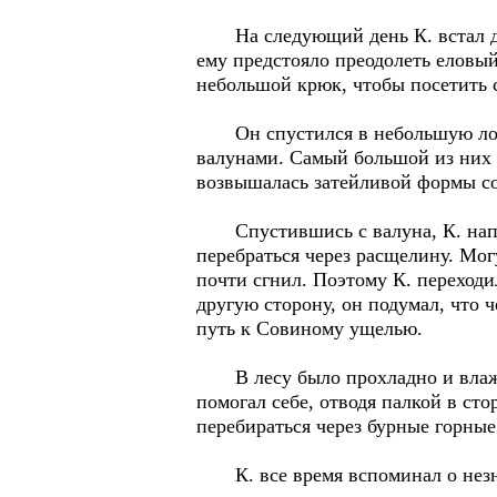
На следующий день К. встал до р
ему предстояло преодолеть еловый
небольшой крюк, чтобы посетить 
Он спустился в небольшую лощин
валунами. Самый большой из них б
возвышалась затейливой формы сос
Спустившись с валуна, К. напилс
перебраться через расщелину. Мог
почти сгнил. Поэтому К. переходи
другую сторону, он подумал, что ч
путь к Совиному ущелью.
В лесу было прохладно и влажно
помогал себе, отводя палкой в ст
перебираться через бурные горные
К. все время вспоминал о незнако