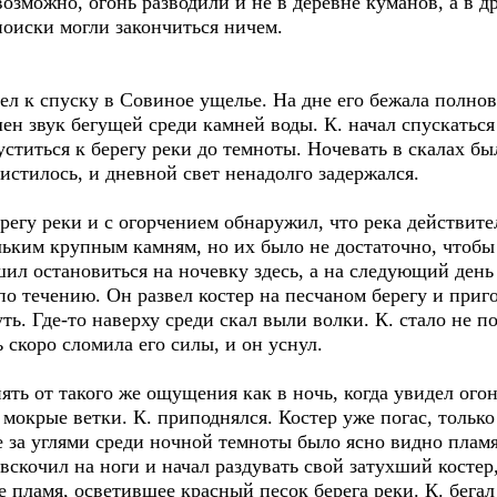
возможно, огонь разводили и не в деревне куманов, а в д
поиски могли закончиться ничем.
 к спуску в Совиное ущелье. На дне его бежала полнов
н звук бегущей среди камней воды. К. начал спускаться 
ститься к берегу реки до темноты. Ночевать в скалах был
истилось, и дневной свет ненадолго задержался.
у реки и с огорчением обнаружил, что река действител
ьким крупным камням, но их было не достаточно, чтобы п
шил остановиться на ночевку здесь, а на следующий ден
о течению. Он развел костер на песчаном берегу и приго
ь. Где-то наверху среди скал выли волки. К. стало не по
 скоро сломила его силы, и он уснул.
 от такого же ощущения как в ночь, когда увидел огонь
 мокрые ветки. К. приподнялся. Костер уже погас, только
е за углями среди ночной темноты было ясно видно пламя
вскочил на ноги и начал раздувать свой затухший костер,
е пламя, осветившее красный песок берега реки. К. бегал