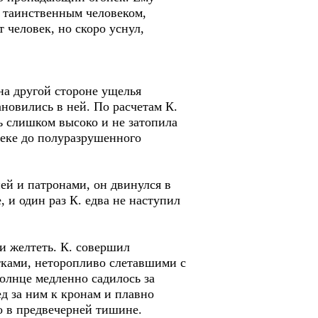
м таинственным человеком,
 человек, но скоро уснул,
 на другой стороне ущелья
новились в ней. По расчетам К.
сь слишком высоко и не затопила
реке до полуразрушенного
й и патронами, он двинулся в
 и один раз К. едва не наступил
 желтеть. К. совершил
тками, неторопливо слетавшими с
олнце медленно садилось за
ед за ним к кронам и плавно
о в предвечерней тишине.