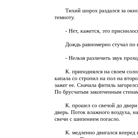
Тихий шорох раздался за окном, 
темноту.
- Нет, кажется, это приснилос
Дождь равномерно стучал по кры
- Нельзя различить звук проходя
К. приподнялся на своем соломен
капала со стропил на пол на второ
зажег ее. Сначала фитиль загорелс
По брусчатым закопченным стенам 
К. прошел со свечой до двери и
дверь. Поток влажного воздуха, н
свечи с шипением погасло.
К. медленно двигался вперед по м