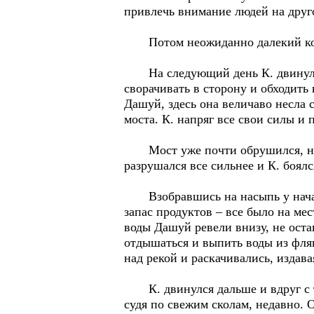
привлечь внимание людей на друго
Потом неожиданно далекий костер
На следующий день К. двинулся 
сворачивать в сторону и обходить
Дашуй, здесь она величаво несла 
моста. К. напряг все свои силы и 
Мост уже почти обрушился, но в
разрушался все сильнее и К. боял
Взобравшись на насыпь у начала 
запас продуктов – все было на ме
воды Дашуй ревели внизу, не оста
отдышаться и выпить воды из фля
над рекой и раскачивались, издава
К. двинулся дальше и вдруг с тр
судя по свежим сколам, недавно. 