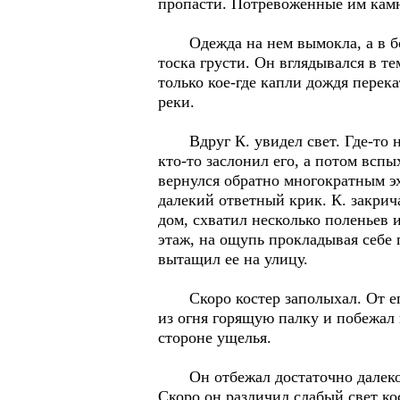
пропасти. Потревоженные им камни
Одежда на нем вымокла, а в боти
тоска грусти. Он вглядывался в т
только кое-где капли дождя перек
реки.
Вдруг К. увидел свет. Где-то на 
кто-то заслонил его, а потом вспы
вернулся обратно многократным эх
далекий ответный крик. К. закрича
дом, схватил несколько поленьев 
этаж, на ощупь прокладывая себе п
вытащил ее на улицу.
Скоро костер заполыхал. От его 
из огня горящую палку и побежал 
стороне ущелья.
Он отбежал достаточно далеко и,
Скоро он различил слабый свет ко