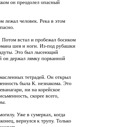
жком он преодолел опасный
 лежал человек. Река в этом
пасно.
. Потом встал и пробежал босиком
омана шея и ноги. Из-под рубашки
аздуты. Это был лысеющий
й он держал лямку порванной
амасленных тетрадей. Он открыл
менность была К. незнакома. Это
еванагари, ни на корейское
исьменность, скорее всего,
фы.
огилу. Уже в сумерках, когда
аконец, вернулся к трупу. Только