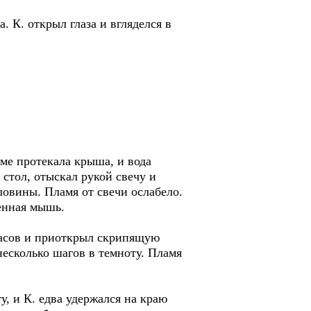
 К. открыл глаза и вгляделся в
ме протекала крыша, и вода
 стол, отыскал рукой свечу и
оловины. Пламя от свечи ослабело.
енная мышь.
асов и приоткрыл скрипящую
несколько шагов в темноту. Пламя
, и К. едва удержался на краю