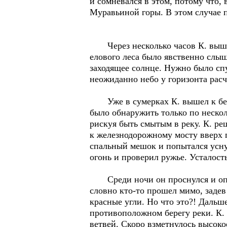
и сомневался в этом, потому что, 
Муравьиной горы. В этом случае 
Через несколько часов К. вышел
елового леса было явственно слыше
заходящее солнце. Нужно было спу
неожиданно небо у горизонта расч
Уже в сумерках К. вышел к берег
было обнаружить только по нескол
рискуя быть смытым в реку. К. ре
к железнодорожному мосту вверх п
спальный мешок и попытался уснут
огонь и проверил ружье. Усталость
Среди ночи он проснулся и опять
словно кто-то прошел мимо, задев
красные угли. Но что это?! Дальш
противоположном берегу реки. К. 
ветвей. Скоро взметнулось высоко