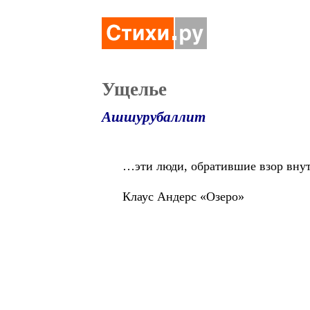
Ущелье
Ашшурубаллит
…эти люди, обратившие взор внут
Клаус Андерс «Озеро»