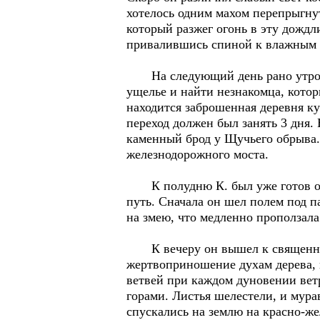
хотелось одним махом перепрыгнут
который разжег огонь в эту дождли
привалившись спиной к влажным 
На следующий день рано утром К
ущелье и найти незнакомца, которы
находится заброшенная деревня ку
переход должен был занять 3 дня. 
каменный брод у Щучьего обрыва. 
железнодорожного моста.
К полудню К. был уже готов отпр
путь. Сначала он шел полем под п
на змею, что медленно проползала
К вечеру он вышел к священному
жертвоприношение духам дерева, п
ветвей при каждом дуновении ветр
горами. Листья шелестели, и мурав
спускались на землю на красно-же