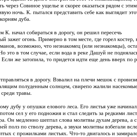
ь через Совиное ущелье и скорее оказаться рядом с эти
вую ночь. К. пытался представить себе как выглядит этот
корням дуба.
. начал собираться в дорогу, он решил пересечь
й зажег огонь. Примерно в том месте, где горел костер,
манов, возможно, что незнакомец (или незнакомцы), оста
Но это в том случае, если вода в реке Дашуй не подняла
Если же затопила, то придется идти еще день вверх по 
авляться в дорогу. Взвалил на плечи мешок с провизие
алящим полуденным солнцем, свирепо жалили насекомые,
 среди травы.
 дубу у опушки елового леса. Его листья уже начинали
отом сел у его подножия и стал следить за редкими лис
а. Он медленно шептал слова молитвы духам дерева, а с
ей полз по стволу дерева, а звуки молитвы взбегали всл
лтых с прожилками листьях. Что-то двигалось и замирал