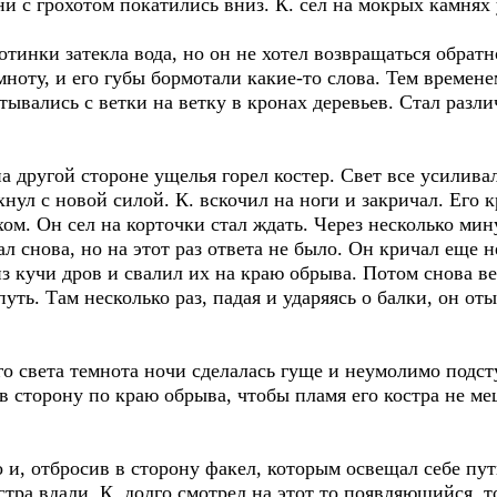
 с грохотом покатились вниз. К. сел на мокрых камнях 
нки затекла вода, но он не хотел возвращаться обратн
емноту, и его губы бормотали какие-то слова. Тем времен
атывались с ветки на ветку в кронах деревьев. Стал раз
другой стороне ущелья горел костер. Свет все усиливал
хнул с новой силой. К. вскочил на ноги и закричал. Его
ом. Он сел на корточки стал ждать. Через несколько мин
л снова, но на этот раз ответа не было. Он кричал еще н
из кучи дров и свалил их на краю обрыва. Потом снова ве
уть. Там несколько раз, падая и ударяясь о балки, он от
света темнота ночи сделалась гуще и неумолимо подсту
в сторону по краю обрыва, чтобы пламя его костра не ме
 отбросив в сторону факел, которым освещал себе путь,
стра вдали. К. долго смотрел на этот то появляющийся,