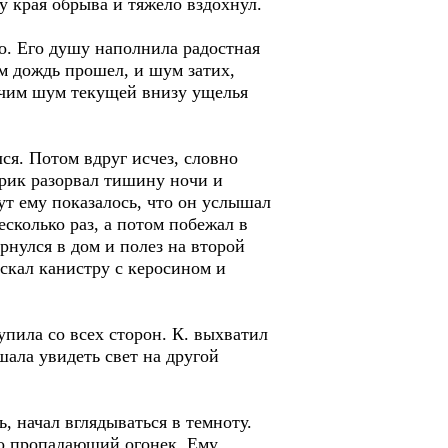
у края обрыва и тяжело вздохнул.
о. Его душу наполнила радостная
ем дождь прошел, и шум затих,
личим шум текущей внизу ущелья
ся. Потом вдруг исчез, словно
 крик разорвал тишину ночи и
ут ему показалось, что он услышал
есколько раз, а потом побежал в
рнулся в дом и полез на второй
ыскал канистру с керосином и
пила со всех сторон. К. выхватил
шала увидеть свет на другой
 начал вглядываться в темноту.
 то пропадающий огонек. Ему