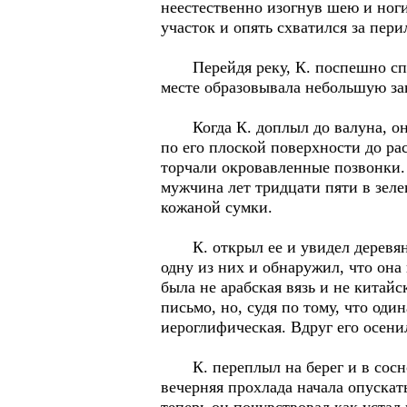
неестественно изогнув шею и ног
участок и опять схватился за пери
Перейдя реку, К. поспешно спуст
месте образовывала небольшую за
Когда К. доплыл до валуна, он н
по его плоской поверхности до ра
торчали окровавленные позвонки.
мужчина лет тридцати пяти в зел
кожаной сумки.
К. открыл ее и увидел деревянно
одну из них и обнаружил, что она
была не арабская вязь и не китай
письмо, но, судя по тому, что оди
иероглифическая. Вдруг его осени
К. переплыл на берег и в соснов
вечерняя прохлада начала опускать