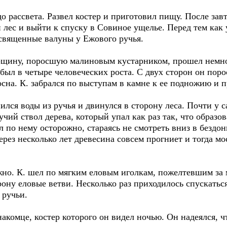
ассвета. Развел костер и приготовил пищу. После завтр
 лес и выйти к спуску в Совиное ущелье. Перед тем как у
священные валуны у Ежового ручья.
у, поросшую малиновым кустарником, прошел немного
ыл в четыре человеческих роста. С двух сторон он порос
на. К. забрался по выступам в камне к ее подножию и п
я воды из ручья и двинулся в сторону леса. Почти у 
учий ствол дерева, который упал как раз так, что образ
л по нему осторожно, стараясь не смотреть вниз в бездо
ерез несколько лет древесина совсем прогниет и тогда мос
. К. шел по мягким еловым иголкам, пожелтевшим за мн
орону еловые ветви. Несколько раз приходилось спускать
 ручьи.
мце, костер которого он видел ночью. Он надеялся, что