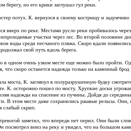
м берегу, но его крики заглушал гул реки.
 потух. К. вернулся к своему кострищу и задумчиво ст
вверх по реке. Местами русло реки пробивалось через
 непроходимые участки через лес. Во второй половине дня
свои воды среди песчаного пляжа. Скоро вдали появилис
продолжал свой путь вдоль берега.
 одном очень узком месте еще можно было пройти. Од
ся, что скоро останется надежда только на каменный брод
моста, К. заглянул в полуразрушенную будку смотрите
сте. К. осторожно пошел по мосту. Хрупкие доски угрожа
вляя надежды на спасение из пучины. Дойдя до середины
ги. В этом месте даже сохранились ржавые рельсы. Они,
я слабый скрип.
евогой заметил, что впереди нет перил. Они были слов
Он посмотрел вниз на реку и увидел, что на большом камн