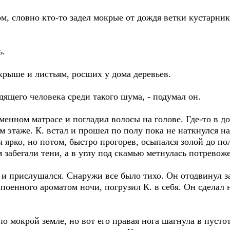
словно кто-то задел мокрые от дождя ветки кустарника.
ь.
ше и листьям, росших у дома деревьев.
щего человека среди такого шума, - подумал он.
ном матрасе и погладил волосы на голове. Где-то в до
м этаже. К. встал и прошел по полу пока не наткнулся на
я ярко, но потом, быстро прогорев, осыпался золой до п
забегали тени, а в углу под скамью метнулась потревож
 прислушался. Снаружи все было тихо. Он отодвинул з
апоенного ароматом ночи, погрузил К. в себя. Он сделал 
окрой земле, но вот его правая нога шагнула в пустоту