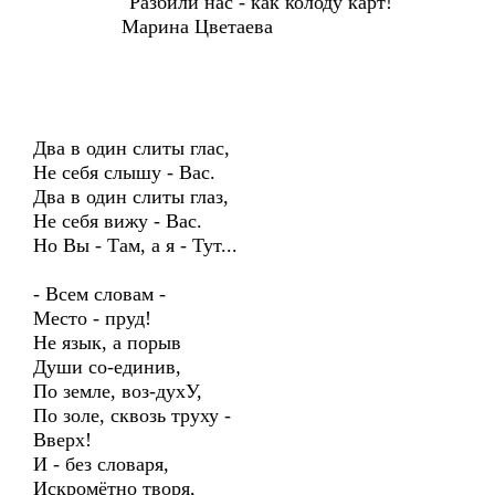
"Разбили нас - как колоду карт!"
Марина Цветаева
Два в один слиты глас,
Не себя слышу - Вас.
Два в один слиты глаз,
Не себя вижу - Вас.
Но Вы - Там, а я - Тут...
- Всем словам -
Место - пруд!
Не язык, а порыв
Души со-единив,
По земле, воз-духУ,
По золе, сквозь труху -
Вверх!
И - без словаря,
Искромётно творя,