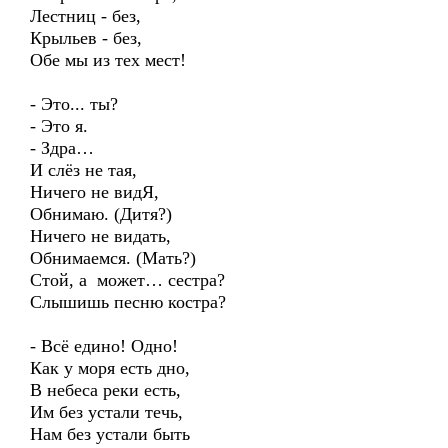
Лестниц - без,
Крыльев - без,
Обе мы из тех мест!
- Это... ты?
- Это я.
- Здра…
И слёз не тая,
Ничего не видЯ,
Обнимаю. (Дитя?)
Ничего не видать,
Обнимаемся. (Мать?)
Стой, а может… сестра?
Слышишь песню костра?
- Всё едино! Одно!
Как у моря есть дно,
В небеса реки есть,
Им без устали течь,
Нам без устали быть