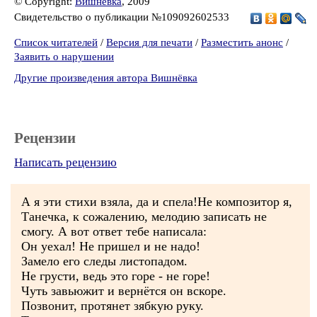
© Copyright:
Вишнёвка
, 2009
Свидетельство о публикации №109092602533
Список читателей
/
Версия для печати
/
Разместить анонс
/
Заявить о нарушении
Другие произведения автора Вишнёвка
Рецензии
Написать рецензию
А я эти стихи взяла, да и спела!Не композитор я,
Танечка, к сожалению, мелодию записать не
смогу. А вот ответ тебе написала:
Он уехал! Не пришел и не надо!
Замело его следы листопадом.
Не грусти, ведь это горе - не горе!
Чуть завьюжит и вернётся он вскоре.
Позвонит, протянет зябкую руку.