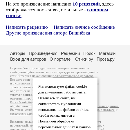
На это произведение написано
10 рецензий
, здесь
отображается последняя, остальные -
в полном
списке
.
Написать рецензию
Написать личное сообщение
Другие произведения автора Вишнёвка
Авторы
Произведения
Рецензии
Поиск
Магазин
Вход для авторов
О портале
Стихи.ру
Проза.ру
Портал Стихи.ру предоставляет авторам возможность
свободной публикации своих литературных произведений в
сети Интернет на основании
пользовательского договора
.
Все авторские права на произведения принадлежат авторам
и охраняются
законом
. Перепечатка произведений возможна
Мы используем файлы cookie
только с согласия его автора, к которому вы можете
обратиться на его авторской странице. Ответственность за
для улучшения работы сайта.
тексты произведений авторы несут самостоятельно на
Оставаясь на сайте, вы
основании
правил публикации
и
законодательства
Российской Федерации
. Данные пользователей
соглашаетесь с условиями
обрабатываются на основании
Политики обработки персональных данных
.
использования файлов cookies.
Вы также можете посмотреть более подробную
информацию о портале
и
связаться с администрацией
.
Чтобы ознакомиться с
Политикой обработки
Ежедневная аудитория портала Стихи.ру – порядка 200 тысяч
посетителей, которые в общей сумме просматривают более двух
персональных данных и файлов
миллионов страниц по данным счетчика посещаемости, который