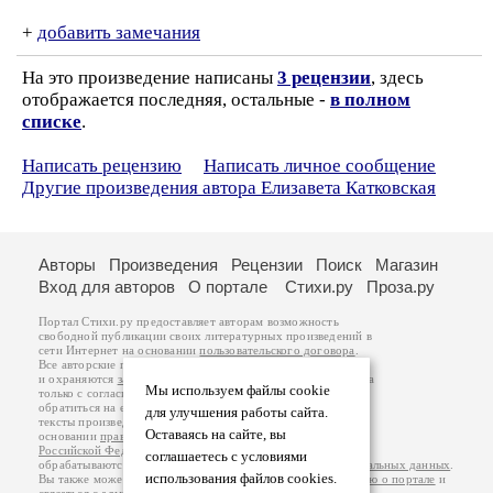
+
добавить замечания
На это произведение написаны
3 рецензии
, здесь
отображается последняя, остальные -
в полном
списке
.
Написать рецензию
Написать личное сообщение
Другие произведения автора Елизавета Катковская
Авторы
Произведения
Рецензии
Поиск
Магазин
Вход для авторов
О портале
Стихи.ру
Проза.ру
Портал Стихи.ру предоставляет авторам возможность
свободной публикации своих литературных произведений в
сети Интернет на основании
пользовательского договора
.
Все авторские права на произведения принадлежат авторам
и охраняются
законом
. Перепечатка произведений возможна
Мы используем файлы cookie
только с согласия его автора, к которому вы можете
обратиться на его авторской странице. Ответственность за
для улучшения работы сайта.
тексты произведений авторы несут самостоятельно на
Оставаясь на сайте, вы
основании
правил публикации
и
законодательства
Российской Федерации
. Данные пользователей
соглашаетесь с условиями
обрабатываются на основании
Политики обработки персональных данных
.
использования файлов cookies.
Вы также можете посмотреть более подробную
информацию о портале
и