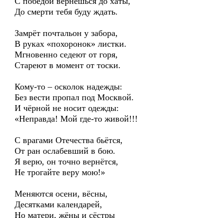
С победой вернёшься до хаты,
До смерти тебя буду ждать.
Замрёт почтальон у забора,
В руках «похоронок» листки.
Мгновенно седеют от горя,
Стареют в момент от тоски.
Кому-то – осколок надежды:
Без вести пропал под Москвой.
И чёрной не носит одежды:
«Неправда! Мой где-то живой!!!
С врагами Отечества бьётся,
От ран ослабевший в бою.
Я верю, он точно вернётся,
Не трогайте веру мою!»
Меняются осени, вёсны,
Десятками календарей,
Но матери, жёны и сёстры