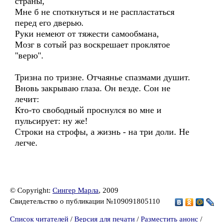
страны,
Мне б не споткнуться и не распластаться
перед его дверью.
Руки немеют от тяжести самообмана,
Мозг в сотый раз воскрешает проклятое
"верю".
Тризна по тризне. Отчаянье спазмами душит.
Вновь закрываю глаза. Он везде. Сон не
лечит:
Кто-то свободный проснулся во мне и
пульсирует: ну же!
Строки на строфы, а жизнь - на три доли. Не
легче.
© Copyright:
Сингер Марла
, 2009
Свидетельство о публикации №109091805110
Список читателей
/
Версия для печати
/
Разместить анонс
/