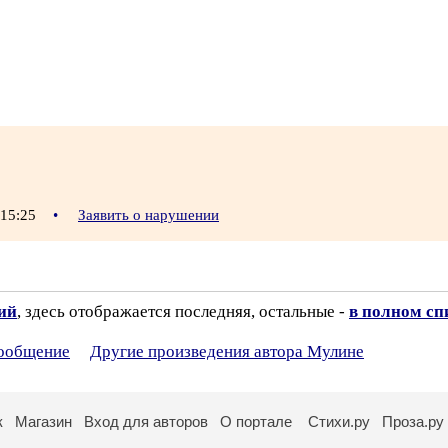
 15:25
•
Заявить о нарушении
зий
, здесь отображается последняя, остальные -
в полном сп
сообщение
Другие произведения автора Мулине
к
Магазин
Вход для авторов
О портале
Стихи.ру
Проза.ру