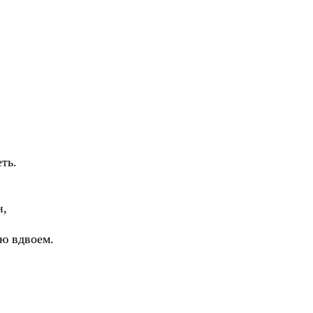
ть.
н,
ою вдвоем.