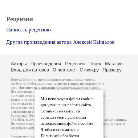
Рецензии
Написать рецензию
Другие произведения автора Алексей Кайдалов
Авторы
Произведения
Рецензии
Поиск
Магазин
Вход для авторов
О портале
Стихи.ру
Проза.ру
Портал Стихи.ру предоставляет авторам возможность
свободной публикации своих литературных произведений в
сети Интернет на основании
пользовательского договора
.
Все авторские права на произведения принадлежат авторам
и охраняются
законом
. Перепечатка произведений возможна
Мы используем файлы cookie
только с согласия его автора, к которому вы можете
обратиться на его авторской странице. Ответственность за
для улучшения работы сайта.
тексты произведений авторы несут самостоятельно на
Оставаясь на сайте, вы
основании
правил публикации
и
законодательства
Российской Федерации
. Данные пользователей
соглашаетесь с условиями
обрабатываются на основании
Политики обработки персональных данных
.
использования файлов cookies.
Вы также можете посмотреть более подробную
информацию о портале
и
связаться с администрацией
.
Чтобы ознакомиться с
Политикой обработки
Ежедневная аудитория портала Стихи.ру – порядка 200 тысяч