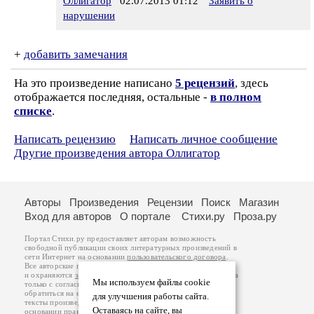
Оллигатор
02.07.2013 01:12
Заявить о
нарушении
+
добавить замечания
На это произведение написано
5 рецензий
, здесь
отображается последняя, остальные -
в полном
списке
.
Написать рецензию
Написать личное сообщение
Другие произведения автора Оллигатор
Авторы
Произведения
Рецензии
Поиск
Магазин
Вход для авторов
О портале
Стихи.ру
Проза.ру
Портал Стихи.ру предоставляет авторам возможность
свободной публикации своих литературных произведений в
сети Интернет на основании
пользовательского договора
.
Все авторские права на произведения принадлежат авторам
и охраняются
законом
. Перепечатка произведений возможна
Мы используем файлы cookie
только с согласия его автора, к которому вы можете
обратиться на его авторской странице. Ответственность за
для улучшения работы сайта.
тексты произведений авторы несут самостоятельно на
Оставаясь на сайте, вы
основании
правил публикации
и
законодательства