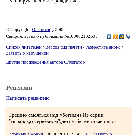
Близорук был ёж с рожденья.)
© Copyright:
Оллигатор
, 2009
Свидетельство о публикации №109082102605
Список читателей
/
Версия для печати
/
Разместить анонс
/
Заявить о нарушении
Другие произведения автора Оллигатор
Рецензии
Написать рецензию
Грешно смеяться над убогими) Из серии
"играясь,о серьёзном",детям бы не помешало.
Злобный Джонни
30.06.2013 19:58
•
Заявить о