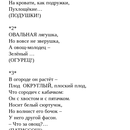
На кровати, как подружки,
Пухлощёкие…
(ПОДУШКИ!)
*2*
ОВАЛЬНАЯ лягушка,
Но вовсе не зверушка,
А овощ-молодец –
Зелёный …
(ОГУРЕЦ!)
*3*
В огороде он растёт –
Плод ОКРУГЛЫЙ, плоский плод,
Что сородич с кабачком:
Он с хвостом и с пятачком.
Носит белый сюртучок,
Но волнист его бочок –
У него другой фасон.
– Что за овощ?…