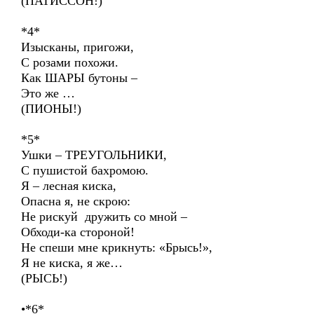
(ПАТИССОН!)
*4*
Изысканы, пригожи,
С розами похожи.
Как ШАРЫ бутоны –
Это же …
(ПИОНЫ!)
*5*
Ушки – ТРЕУГОЛЬНИКИ,
С пушистой бахромою.
Я – лесная киска,
Опасна я, не скрою:
Не рискуй дружить со мной –
Обходи-ка стороной!
Не спеши мне крикнуть: «Брысь!»,
Я не киска, я же…
(РЫСЬ!)
•*6*