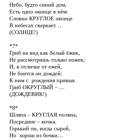
Небо, будто синий дом,
Есть одно оконце в нём:
Словно КРУГЛОЕ оконце
В небесах сверкает …
(СОЛНЦЕ!)
*7*
Гриб на вид как белый ёжик,
Не рассмотришь только ножек;
И, в отличье от ежей,
Не боится он дождей:
К ним с рождения привык
Гриб ОКРУГЛЫЙ – …
(ДОЖДЕВИК!)
*8*
Шляпа – КРУГЛАЯ поляна,
Посредине – кочка.
Горький он, когда сырой,
Но хорош из бочки…