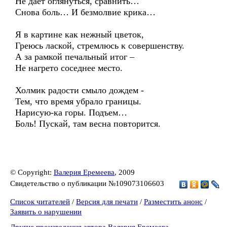
Не дает оглянуться, сравнить…
Снова боль… И безмолвие крика…
Я в картине как нежный цветок,
Греюсь лаской, стремлюсь к совершенству.
А за рамкой печальный итог –
Не нагрето соседнее место.
Холмик радости смыло дождем -
Тем, что время убрало границы.
Нарисую-ка горы. Подъем…
Боль! Пускай, там весна повторится.
© Copyright:
Валерия Еремеева
, 2009
Свидетельство о публикации №109073106603
Список читателей
/
Версия для печати
/
Разместить анонс
/
Заявить о нарушении