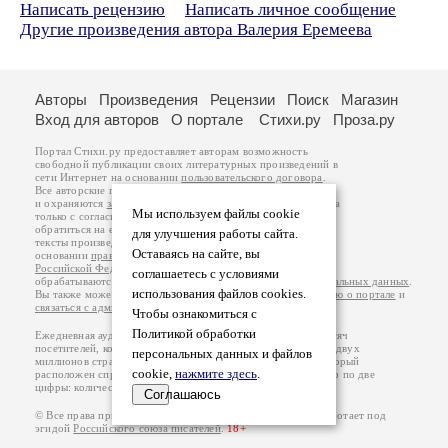
Написать рецензию
Написать личное сообщение
Другие произведения автора Валерия Еремеева
Авторы
Произведения
Рецензии
Поиск
Магазин
Вход для авторов
О портале
Стихи.ру
Проза.ру
Портал Стихи.ру предоставляет авторам возможность
свободной публикации своих литературных произведений в
сети Интернет на основании
пользовательского договора
.
Все авторские права на произведения принадлежат авторам
и охраняются
законом
. Перепечатка произведений возможна
Мы используем файлы cookie
только с согласия его автора, к которому вы можете
обратиться на его авторской странице. Ответственность за
для улучшения работы сайта.
тексты произведений авторы несут самостоятельно на
Оставаясь на сайте, вы
основании
правил публикации
и
законодательства
Российской Федерации
. Данные пользователей
соглашаетесь с условиями
обрабатываются на основании
Политики обработки персональных данных
.
использования файлов cookies.
Вы также можете посмотреть более подробную
информацию о портале
и
связаться с администрацией
.
Чтобы ознакомиться с
Политикой обработки
Ежедневная аудитория портала Стихи.ру – порядка 200 тысяч
посетителей, которые в общей сумме просматривают более двух
персональных данных и файлов
миллионов страниц по данным счетчика посещаемости, который
cookie,
нажмите здесь
.
расположен справа от этого текста. В каждой графе указано по две
цифры: количество просмотров и количество посетителей.
Соглашаюсь
© Все права принадлежат авторам, 2000-2026. Портал работает под
эгидой
Российского союза писателей
.
18+