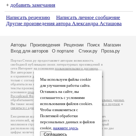
+
добавить замечания
Написать рецензию
Написать личное сообщение
Другие произведения автора Александра Асташова
Авторы
Произведения
Рецензии
Поиск
Магазин
Вход для авторов
О портале
Стихи.ру
Проза.ру
Портал Стихи.ру предоставляет авторам возможность
свободной публикации своих литературных произведений в
сети Интернет на основании
пользовательского договора
.
Все авторские права на произведения принадлежат авторам
и охраняются
законом
. Перепечатка произведений возможна
Мы используем файлы cookie
только с согласия его автора, к которому вы можете
обратиться на его авторской странице. Ответственность за
для улучшения работы сайта.
тексты произведений авторы несут самостоятельно на
Оставаясь на сайте, вы
основании
правил публикации
и
законодательства
Российской Федерации
. Данные пользователей
соглашаетесь с условиями
обрабатываются на основании
Политики обработки персональных данных
.
использования файлов cookies.
Вы также можете посмотреть более подробную
информацию о портале
и
связаться с администрацией
.
Чтобы ознакомиться с
Политикой обработки
Ежедневная аудитория портала Стихи.ру – порядка 200 тысяч
посетителей, которые в общей сумме просматривают более двух
персональных данных и файлов
миллионов страниц по данным счетчика посещаемости, который
cookie,
нажмите здесь
.
расположен справа от этого текста. В каждой графе указано по две
цифры: количество просмотров и количество посетителей.
Соглашаюсь