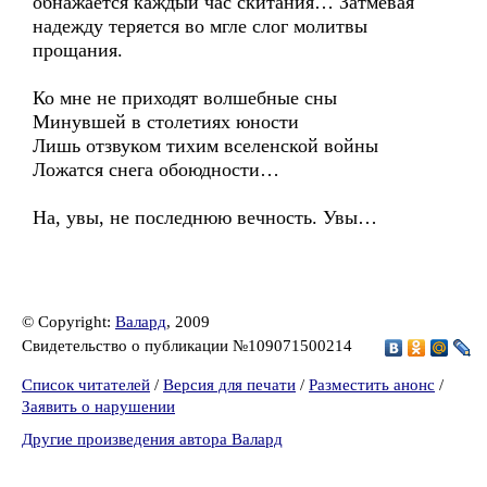
обнажается каждый час скитания… Затмевая
надежду теряется во мгле слог молитвы
прощания.
Ко мне не приходят волшебные сны
Минувшей в столетиях юности
Лишь отзвуком тихим вселенской войны
Ложатся снега обоюдности…
На, увы, не последнюю вечность. Увы…
© Copyright:
Валард
, 2009
Свидетельство о публикации №109071500214
Список читателей
/
Версия для печати
/
Разместить анонс
/
Заявить о нарушении
Другие произведения автора Валард