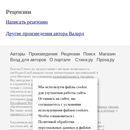
Рецензии
Написать рецензию
Другие произведения автора Валард
Авторы
Произведения
Рецензии
Поиск
Магазин
Вход для авторов
О портале
Стихи.ру
Проза.ру
Портал Стихи.ру предоставляет авторам возможность
свободной публикации своих литературных произведений в
сети Интернет на основании
пользовательского договора
.
Все авторские права на произведения принадлежат авторам
и охраняются
законом
. Перепечатка произведений возможна
Мы используем файлы cookie
только с согласия его автора, к которому вы можете
обратиться на его авторской странице. Ответственность за
для улучшения работы сайта.
тексты произведений авторы несут самостоятельно на
Оставаясь на сайте, вы
основании
правил публикации
и
законодательства
Российской Федерации
. Данные пользователей
соглашаетесь с условиями
обрабатываются на основании
Политики обработки персональных данных
.
использования файлов cookies.
Вы также можете посмотреть более подробную
информацию о портале
и
связаться с администрацией
.
Чтобы ознакомиться с
Политикой обработки
Ежедневная аудитория портала Стихи.ру – порядка 200 тысяч
посетителей, которые в общей сумме просматривают более двух
персональных данных и файлов
миллионов страниц по данным счетчика посещаемости, который