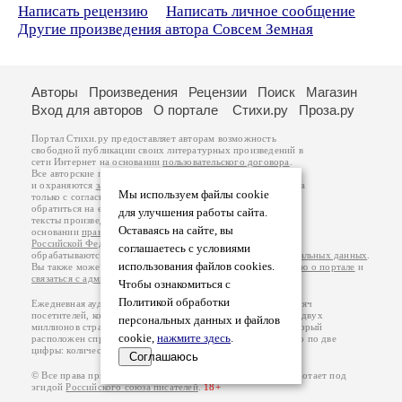
Написать рецензию
Написать личное сообщение
Другие произведения автора Совсем Земная
Авторы
Произведения
Рецензии
Поиск
Магазин
Вход для авторов
О портале
Стихи.ру
Проза.ру
Портал Стихи.ру предоставляет авторам возможность
свободной публикации своих литературных произведений в
сети Интернет на основании
пользовательского договора
.
Все авторские права на произведения принадлежат авторам
и охраняются
законом
. Перепечатка произведений возможна
Мы используем файлы cookie
только с согласия его автора, к которому вы можете
обратиться на его авторской странице. Ответственность за
для улучшения работы сайта.
тексты произведений авторы несут самостоятельно на
Оставаясь на сайте, вы
основании
правил публикации
и
законодательства
Российской Федерации
. Данные пользователей
соглашаетесь с условиями
обрабатываются на основании
Политики обработки персональных данных
.
использования файлов cookies.
Вы также можете посмотреть более подробную
информацию о портале
и
связаться с администрацией
.
Чтобы ознакомиться с
Политикой обработки
Ежедневная аудитория портала Стихи.ру – порядка 200 тысяч
посетителей, которые в общей сумме просматривают более двух
персональных данных и файлов
миллионов страниц по данным счетчика посещаемости, который
cookie,
нажмите здесь
.
расположен справа от этого текста. В каждой графе указано по две
цифры: количество просмотров и количество посетителей.
Соглашаюсь
© Все права принадлежат авторам, 2000-2026. Портал работает под
эгидой
Российского союза писателей
.
18+