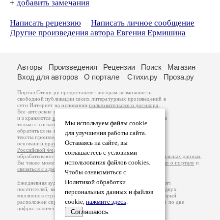
+
добавить замечания
Написать рецензию
Написать личное сообщение
Другие произведения автора Евгения Ермишина
Авторы
Произведения
Рецензии
Поиск
Магазин
Вход для авторов
О портале
Стихи.ру
Проза.ру
Портал Стихи.ру предоставляет авторам возможность
свободной публикации своих литературных произведений в
сети Интернет на основании
пользовательского договора
.
Все авторские права на произведения принадлежат авторам
и охраняются
законом
. Перепечатка произведений возможна
Мы используем файлы cookie
только с согласия его автора, к которому вы можете
обратиться на его авторской странице. Ответственность за
для улучшения работы сайта.
тексты произведений авторы несут самостоятельно на
Оставаясь на сайте, вы
основании
правил публикации
и
законодательства
Российской Федерации
. Данные пользователей
соглашаетесь с условиями
обрабатываются на основании
Политики обработки персональных данных
.
использования файлов cookies.
Вы также можете посмотреть более подробную
информацию о портале
и
связаться с администрацией
.
Чтобы ознакомиться с
Политикой обработки
Ежедневная аудитория портала Стихи.ру – порядка 200 тысяч
посетителей, которые в общей сумме просматривают более двух
персональных данных и файлов
миллионов страниц по данным счетчика посещаемости, который
cookie,
нажмите здесь
.
расположен справа от этого текста. В каждой графе указано по две
цифры: количество просмотров и количество посетителей.
Соглашаюсь