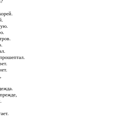
а?
корей.
й.
кую.
ю.
тров.
о.
ал.
 прошептал.
вет.
нет.
,
дежда.
 прежде,
.
ает.
.