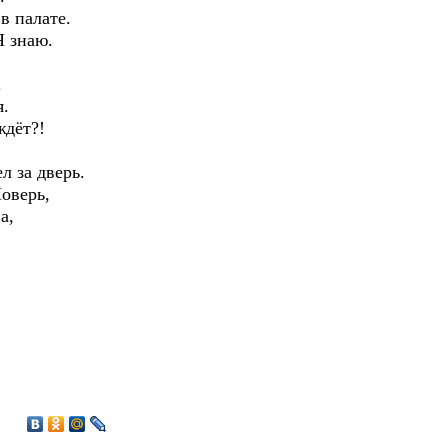
 в палате.
Я знаю.
.
я.
ждёт?!
л за дверь.
оверь,
а,
1