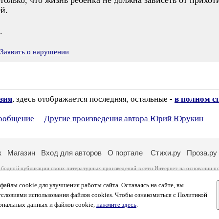
ю только, что жизнь ребёнка не должна зависеть от прихо
й.
.
Заявить о нарушении
зия
, здесь отображается последняя, остальные -
в полном с
сообщение
Другие произведения автора Юрий Юрукин
к
Магазин
Вход для авторов
О портале
Стихи.ру
Проза.ру
ободной публикации своих литературных произведений в сети Интернет на основании
п
ся
законом
. Перепечатка произведений возможна только с согласия его автора, к котором
ры несут самостоятельно на основании
правил публикации
и
законодательства Российско
айлы cookie для улучшения работы сайта. Оставаясь на сайте, вы
ональных данных
. Вы также можете посмотреть более подробную
информацию о портал
условиями использования файлов cookies. Чтобы ознакомиться с Политикой
тысяч посетителей, которые в общей сумме просматривают более двух миллионов страни
ональных данных и файлов cookie,
нажмите здесь
.
афе указано по две цифры: количество просмотров и количество посетителей.