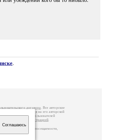
ти или убеждений кого бы то нибыло.
писке
.
ользовательского договора
. Все авторские
у вы можете обратиться на его авторской
й Федерации
. Данные пользователей
е
и
связаться с администрацией
.
Соглашаюсь
ц по данным счетчика посещаемости,