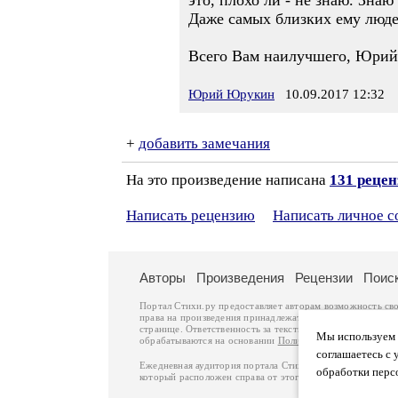
это, плохо ли - не знаю. Зна
Даже самых близких ему люде
Всего Вам наилучшего, Юрий
Юрий Юрукин
10.09.2017 12:32
+
добавить замечания
На это произведение написана
131 рецен
Написать рецензию
Написать личное 
Авторы
Произведения
Рецензии
Поис
Портал Стихи.ру предоставляет авторам возможность св
права на произведения принадлежат авторам и охраняют
странице. Ответственность за тексты произведений авто
Мы используем ф
обрабатываются на основании
Политики обработки перс
соглашаетесь с 
Ежедневная аудитория портала Стихи.ру – порядка 200 
обработки перс
который расположен справа от этого текста. В каждой гр