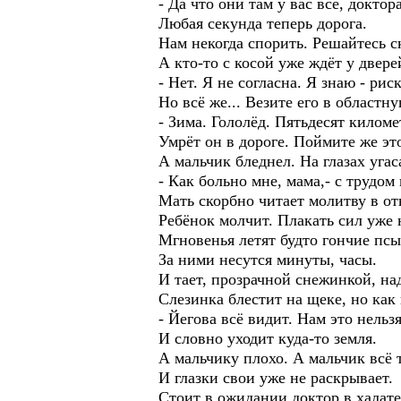
- Да что они там у вас все, доктор
Любая секунда теперь дорога.
Нам некогда спорить. Решайтесь с
А кто-то с косой уже ждёт у двере
- Нет. Я не согласна. Я знаю - рис
Но всё же... Везите его в областну
- Зима. Гололёд. Пятьдесят киломе
Умрёт он в дороге. Поймите же эт
А мальчик бледнел. На глазах угас
- Как больно мне, мама,- с трудом
Мать скорбно читает молитву в от
Ребёнок молчит. Плакать сил уже 
Мгновенья летят будто гончие псы
За ними несутся минуты, часы.
И тает, прозрачной снежинкой, на
Слезинка блестит на щеке, но как
- Йегова всё видит. Нам это нельзя
И словно уходит куда-то земля.
А мальчику плохо. А мальчик всё т
И глазки свои уже не раскрывает.
Стоит в ожидании доктор в халате