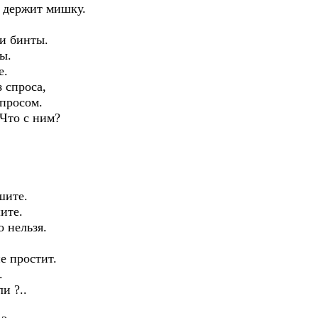
х держит мишку.
.
ли бинты.
ы.
е.
 спроса,
опросом.
 Что с ним?
шите.
ите.
о нельзя.
е простит.
.
и ?..