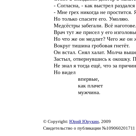
- Согласна, - как выстрел раздался
- Мне грех никогда не простится. 
Но только спасите его. Умоляю.
Медсёстры забегали. Всё наготове
Врач тут же присел у его изголовь
Но что же он медлит? Чего же он 
Вокруг тишина гробовая гнетёт.
Он встал. Снял халат. Молча выше
Застыл, отвернувшись к окошку. П
Не знал я тогда ещё, что за причин
Но видел
впервые,
как плачет
мужчина.
© Copyright:
Юрий Юрукин
, 2009
Свидетельство о публикации №10906020171