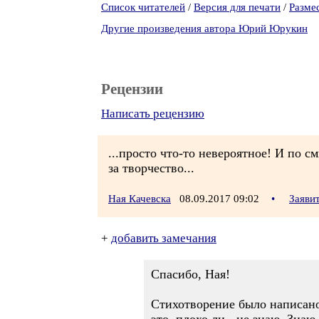
Список читателей
/
Версия для печати
/
Разме
Другие произведения автора Юрий Юрукин
Рецензии
Написать рецензию
...просто что-то невероятное! И по с
за творчество...
Ная Качевска
08.09.2017 09:02
•
Заяви
+
добавить замечания
Спасибо, Ная!
Стихотворение было написано 