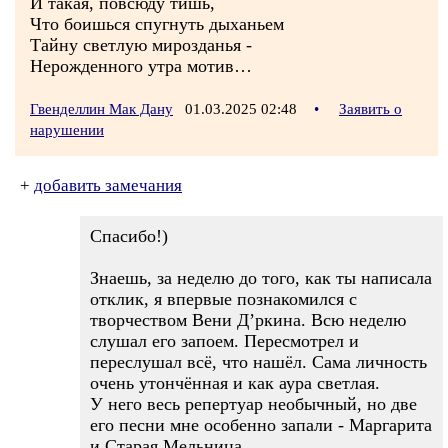
И такая, повсюду тишь,
Что боишься спугнуть дыханьем
Тайну светлую мирозданья -
Нерожденного утра мотив…
Гвенделлин Мак Дану
01.03.2025 02:48
•
Заявить о
нарушении
+
добавить замечания
Спасибо!)
Знаешь, за неделю до того, как ты написала
отклик, я впервые познакомился с
творчеством Вени Д’ркина. Всю неделю
слушал его запоем. Пересмотрел и
переслушал всё, что нашёл. Сама личность
очень утончённая и как аура светлая.
У него весь репертуар необычный, но две
его песни мне особенно запали - Маргарита
и Старая Мельница.