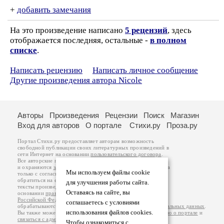
+
добавить замечания
На это произведение написано
5 рецензий
, здесь
отображается последняя, остальные -
в полном
списке
.
Написать рецензию
Написать личное сообщение
Другие произведения автора Nicole
Авторы
Произведения
Рецензии
Поиск
Магазин
Вход для авторов
О портале
Стихи.ру
Проза.ру
Портал Стихи.ру предоставляет авторам возможность
свободной публикации своих литературных произведений в
сети Интернет на основании
пользовательского договора
.
Все авторские права на произведения принадлежат авторам
и охраняются
законом
. Перепечатка произведений возможна
Мы используем файлы cookie
только с согласия его автора, к которому вы можете
обратиться на его авторской странице. Ответственность за
для улучшения работы сайта.
тексты произведений авторы несут самостоятельно на
Оставаясь на сайте, вы
основании
правил публикации
и
законодательства
Российской Федерации
. Данные пользователей
соглашаетесь с условиями
обрабатываются на основании
Политики обработки персональных данных
.
использования файлов cookies.
Вы также можете посмотреть более подробную
информацию о портале
и
связаться с администрацией
.
Чтобы ознакомиться с