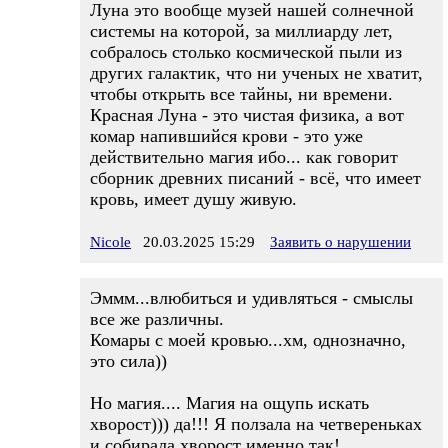
Луна это вообще музей нашей солнечной
системы на которой, за миллиарду лет,
собралось столько космической пыли из
других галактик, что ни ученых не хватит,
чтобы открыть все тайны, ни времени.
Красная Луна - это чистая физика, а вот
комар напившийся крови - это уже
действительно магия ибо... как говорит
сборник древних писаний - всё, что имеет
кровь, имеет душу живую.
Nicole
20.03.2025 15:29
Заявить о нарушении
Эммм...влюбиться и удивляться - смыслы
все же различны.
Комары с моей кровью...хм, однозначно,
это сила))
Но магия.... Магия на ощупь искать
хворост))) да!!! Я ползала на четвереньках
и собирала хворост именно так!